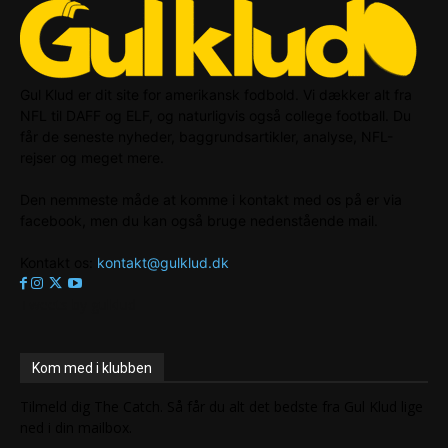
Gul Klud er dit site for amerikansk fodbold. Vi dækker alt fra
NFL til DAFF og ELF, og naturligvis også college football. Du
får de seneste nyheder, baggrundsartikler, analyse, NFL-
rejser og meget mere.
Den nemmeste måde at komme i kontakt med os på er via
facebook, men du kan også bruge nedenstående mail.
Kontakt os:
kontakt@gulklud.dk
Tweets by gulklud
Kom med i klubben
Tilmeld dig The Catch. Så får du alt det bedste fra Gul Klud lige
ned i din mailbox.