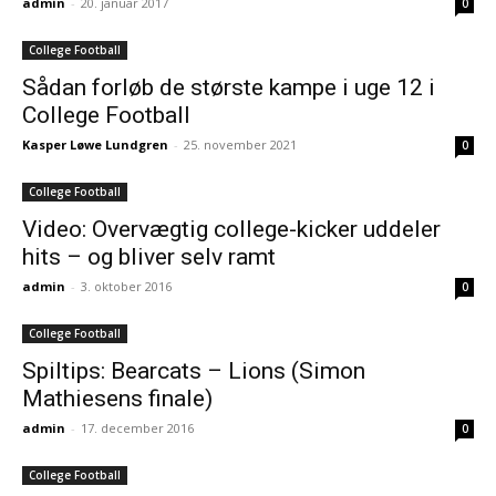
admin
-
20. januar 2017
0
College Football
Sådan forløb de største kampe i uge 12 i
College Football
Kasper Løwe Lundgren
-
25. november 2021
0
College Football
Video: Overvægtig college-kicker uddeler
hits – og bliver selv ramt
admin
-
3. oktober 2016
0
College Football
Spiltips: Bearcats – Lions (Simon
Mathiesens finale)
admin
-
17. december 2016
0
College Football