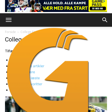
Forside
College Football
Side 2
College Football
Tilfældig
Seneste
Fremhævede artikler
Mest populære
Ugens mest læste
Læsernes favoritter
Tilfældig