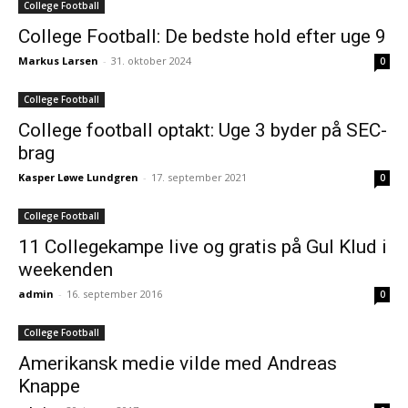
College Football
College Football: De bedste hold efter uge 9
Markus Larsen
-
31. oktober 2024
0
College Football
College football optakt: Uge 3 byder på SEC-
brag
Kasper Løwe Lundgren
-
17. september 2021
0
College Football
11 Collegekampe live og gratis på Gul Klud i
weekenden
admin
-
16. september 2016
0
College Football
Amerikansk medie vilde med Andreas
Knappe