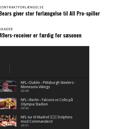
KONTRAKTFORLÆNGELSE
Bears giver stor forlængelse til All Pro-spiller
SKADER
49ers-receiver er færdig for sæsonen
NFL i Dublin - Pittsburgh Steelers -
Minnesota Vikings
00:48
NFL i Berlin - Falcons vs Colts på
Olympia Stadion
00:46
NFL-tur til Madrid 🇪🇸 Dolphins
mod Commanders!
00:51