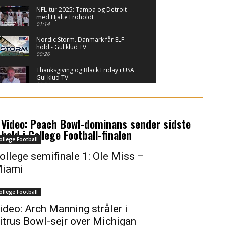
NFL-tur 2025: Tampa og Detroit
med Hjalte Froholdt
01:14
Nordic Storm. Danmark får ELF
hold - Gul klud TV
00:26
Thanksgiving og Black Friday i USA
Gul klud TV
01:21
NFL I NEW ORLEANS OG DALLAS
01:10
Video: Peach Bowl-dominans sender sidste
Anden dag af NFL-draften -
hold i College Football-finalen
kommentering, analyser og hygge
ollege Football
04:29:20
ollege semifinale 1: Ole Miss –
Første runde af NFL-draften -
iami
kommentering, analyser og hygge
- del 2
01:41:10
Første runde af NFL-draften -
ollege Football
kommentering, analyser og hygge
03:13:52
ideo: Arch Manning stråler i
itrus Bowl-sejr over Michigan