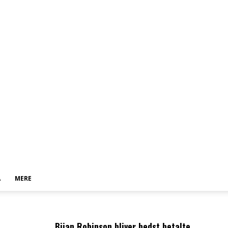
A
MERE
Bijan Robinson bliver bedst betalte