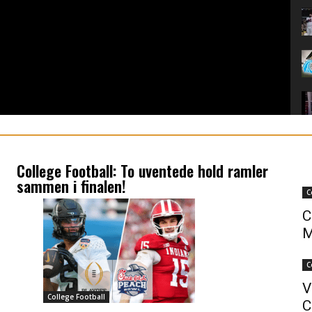
College Football: To uventede hold ramler
sammen i finalen!
C
C
M
C
V
College Football
C