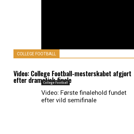
COLLEGE FOOTBALL
Video: College Football-mesterskabet afgjort
efter dramatisk finale
College Football
Video: Første finalehold fundet
efter vild semifinale