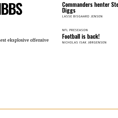
IBBS
Commanders henter St
Diggs
LASSE BISGAARD JENSEN
NFL PRESEASON
Football is back!
est eksplosive offensive
NICHOLAS ISAK JØRGENSEN