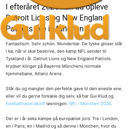
I efteråret 2026 kan du opleve
Detroit Lions og New England
Patriots live i München.
Fantastisch. Sehr schön. Wunderbar. De tyske gloser står
i kø, når vi skal beskrive, den kamp NFL sender til
Tyskland i år. Detroit Lions og New England Patriots
krydser klinger på Bayerne Münchens normale
hjemmebane, Allianz Arena .
Står du og mangler den perfekte gave til den eneste ene,
eller vil du gerne forkæle dig selv, så har Gul Klud og
footballtravel.dk/nfl
løsningen:
NFL i München 2026
.
Der er i år seks kampe på europæisk jord. Tre i London,
en i Paris, en i Madrid og så denne i München, hvor du