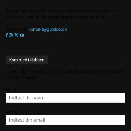
Den nemmeste måde at komme i kontakt med os på er via
facebook, men du kan også bruge nedenstående mail.
Kontakt os:
kontakt@gulklud.dk
Tweets by gulklud
Kom med i klubben
Tilmeld dig The Catch. Så får du alt det bedste fra Gul Klud lige
ned i din mailbox.
Navn
Email