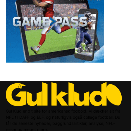
Gul Klud er dit site for amerikansk fodbold. Vi dækker alt fra
NFL til DAFF og ELF, og naturligvis også college football. Du
får de seneste nyheder, baggrundsartikler, analyse, NFL-
rejser og meget mere.