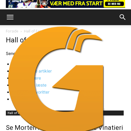
Forside
Hall of Fame
Side 2
Hall of Fame
Seneste
Seneste
Fremhævede artikler
Mest populære
Ugens mest læste
Læsernes favoritter
Tilfældig
Hall of Fame
Se Morten Andersen overraske Vinatieri