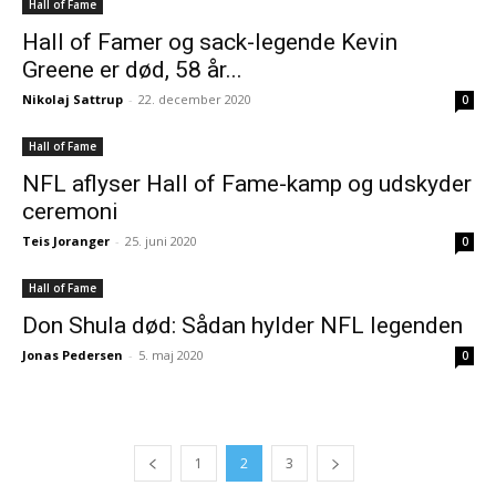
Hall of Fame
Hall of Famer og sack-legende Kevin
Greene er død, 58 år...
Nikolaj Sattrup
-
22. december 2020
0
Hall of Fame
NFL aflyser Hall of Fame-kamp og udskyder
ceremoni
Teis Joranger
-
25. juni 2020
0
Hall of Fame
Don Shula død: Sådan hylder NFL legenden
Jonas Pedersen
-
5. maj 2020
0
1
2
3