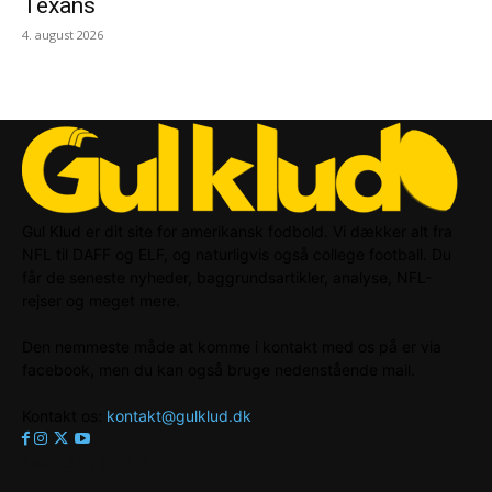
Texans
4. august 2026
Gul Klud er dit site for amerikansk fodbold. Vi dækker alt fra
NFL til DAFF og ELF, og naturligvis også college football. Du
får de seneste nyheder, baggrundsartikler, analyse, NFL-
rejser og meget mere.
Den nemmeste måde at komme i kontakt med os på er via
facebook, men du kan også bruge nedenstående mail.
Kontakt os:
kontakt@gulklud.dk
Tweets by gulklud