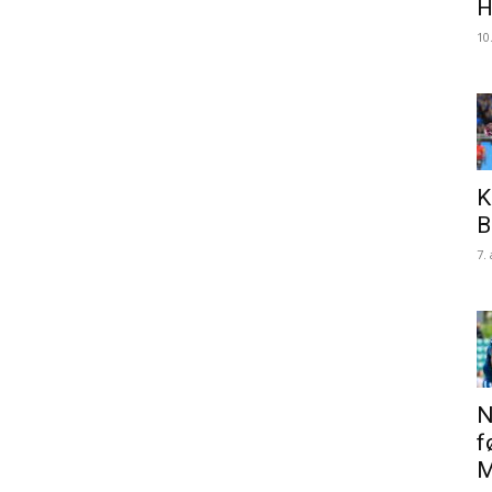
H
10
K
B
7.
N
f
M