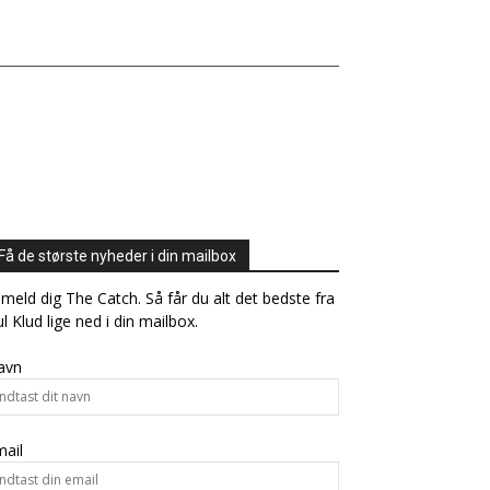
Få de største nyheder i din mailbox
lmeld dig The Catch. Så får du alt det bedste fra
l Klud lige ned i din mailbox.
avn
ail