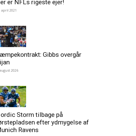
er er NFLs rigeste ejer!
. april 2021
æmpekontrakt: Gibbs overgår
ijan
 august 2026
ordic Storm tilbage på
ørstepladsen efter ydmygelse af
unich Ravens