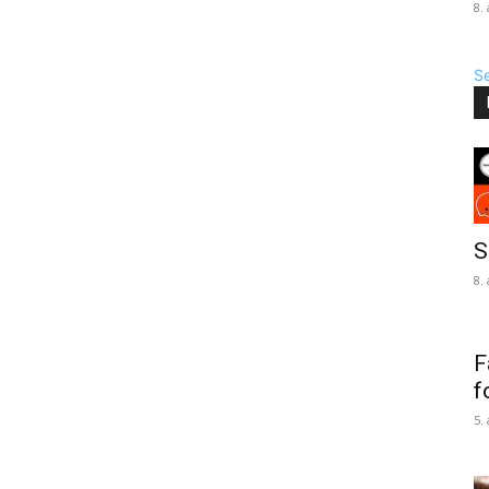
8.
Se
S
8.
F
f
5.