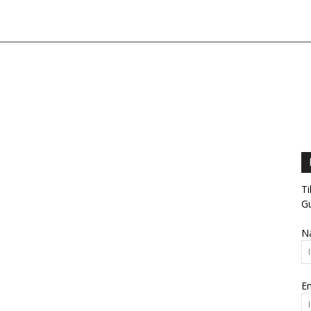
Ti
Gu
N
Em