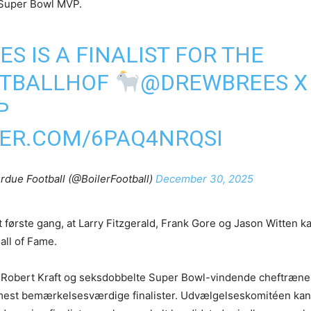
 Super Bowl MVP.
S IS A FINALIST FOR THE
TBALLHOF
@DREWBREES
X
P
TER.COM/6PAQ4NRQSI
rdue Football (@BoilerFootball)
December 30, 2025
første gang, at Larry Fitzgerald, Frank Gore og Jason Witten k
all of Fame.
r Robert Kraft og seksdobbelte Super Bowl-vindende cheftræner
e mest bemærkelsesværdige finalister. Udvælgelseskomitéen kan