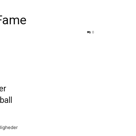
f Fame
0
er
ball
nligheder