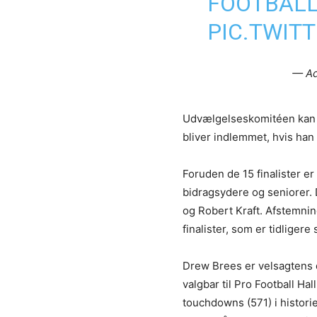
FOOTBALL
PIC.TWIT
— Ad
Udvælgelseskomitéen kan ind
bliver indlemmet, hvis ha
Foruden de 15 finalister er
bidragsydere og seniorer. 
og Robert Kraft. Afstemnin
finalister, som er tidligere 
Drew Brees er velsagtens d
valgbar til Pro Football Ha
touchdowns (571) i histori