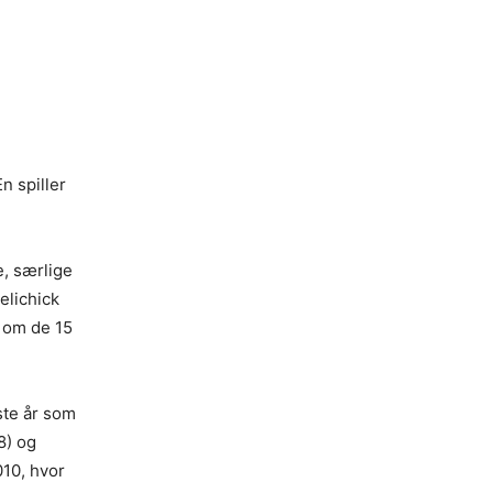
n spiller
e, særlige
elichick
n om de 15
ste år som
8) og
010, hvor