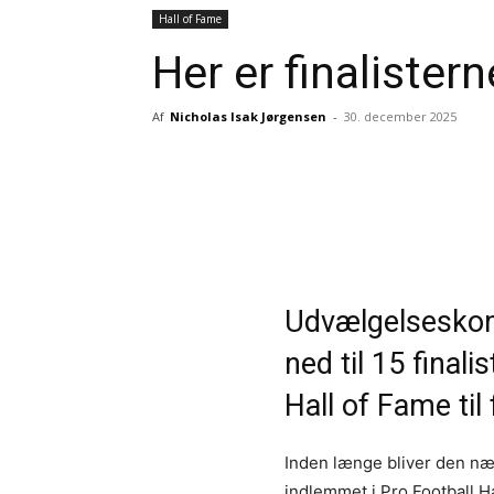
Hall of Fame
Her er finalister
Af
Nicholas Isak Jørgensen
-
30. december 2025
Del
Udvælgelseskomi
ned til 15 finali
Hall of Fame til 
Inden længe bliver den næs
indlemmet i Pro Football H