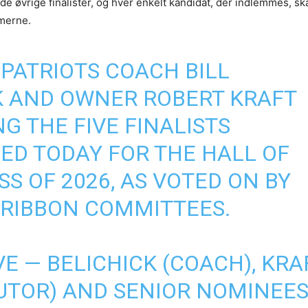
de øvrige finalister, og hver enkelt kandidat, der indlemmes, sk
merne.
PATRIOTS
COACH BILL
K AND OWNER ROBERT KRAFT
G THE FIVE FINALISTS
D TODAY FOR THE HALL OF
S OF 2026, AS VOTED ON BY
-RIBBON COMMITTEES.
VE — BELICHICK (COACH), KRA
UTOR) AND SENIOR NOMINEE