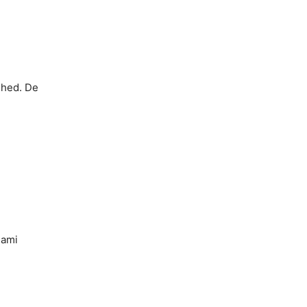
ighed. De
iami