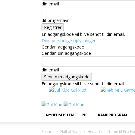
din email
dit brugernavn
En adgangskode vil blive sendt til din email.
Dine personlige oplysninger
Gendan adgangskode
Gendan din adgangskode
din email
En adgangskode vil blive sendt til din email.
Gul klud
NYHEDSLISTEN
NFL
KAMPPROGRAM
Forside
Hall of Fame
Her er finalisterne til Pro F