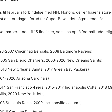
 til februar i forbindelse med NFL Honors, der er ligaens store
st om torsdagen forud for Super Bowl i det pågældende år.
vet barberet ned til 15 finalister, som kan opnå football-udødel
996-2007 Cincinnati Bengals, 2008 Baltimore Ravens)
2005 San Diego Chargers, 2006-2020 New Orleans Saints)
2016 New Orleans Saints, 2017 Green Bay Packers)
004-2020 Arizona Cardinals)
014 San Francisco 49ers, 2015-2017 Indianapolis Colts, 2018 M
Bills, 2020 New York Jets)
08 St. Louis Rams, 2009 Jacksonville Jaguars)
2019 Carolina Panthers)