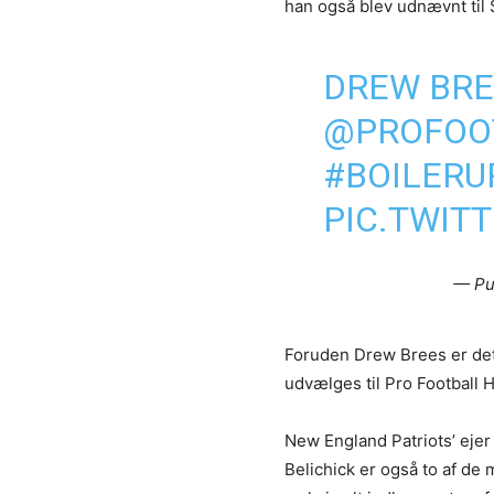
han også blev udnævnt til
DREW BREE
@PROFOO
#BOILERU
PIC.TWIT
— Pu
Foruden Drew Brees er det 
udvælges til Pro Football H
New England Patriots’ eje
Belichick er også to af d