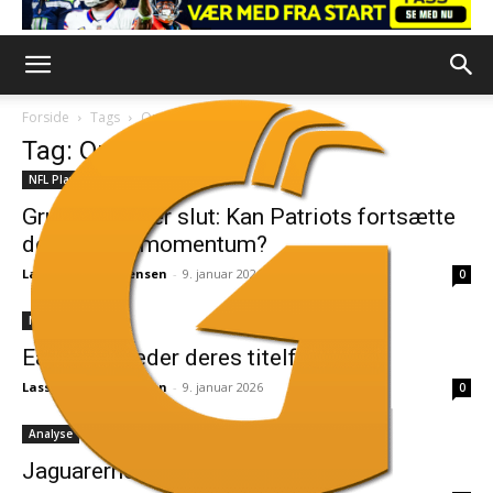
Forside
Tags
Optakt
Tag: Optakt
NFL Playoffs
Grundspillet er slut: Kan Patriots fortsætte
deres vilde momentum?
Lasse Bisgaard Jensen
-
9. januar 2026
0
NFL Playoffs
Eagles indleder deres titelforsvar
Lasse Bisgaard Jensen
-
9. januar 2026
0
Analyse
Jaguarerne skal på bøffeljagt