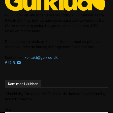
Gul Klud er dit site for amerikansk fodbold. Vi dækker alt fra
NFL til DAFF og ELF, og naturligvis også college football. Du
får de seneste nyheder, baggrundsartikler, analyse, NFL-
rejser og meget mere.
Den nemmeste måde at komme i kontakt med os på er via
facebook, men du kan også bruge nedenstående mail.
Kontakt os:
kontakt@gulklud.dk
Tweets by gulklud
Kom med i klubben
Tilmeld dig The Catch. Så får du alt det bedste fra Gul Klud lige
ned i din mailbox.
Navn