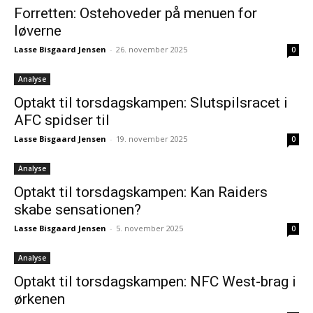
Forretten: Ostehoveder på menuen for
løverne
Lasse Bisgaard Jensen
-
26. november 2025
0
Analyse
Optakt til torsdagskampen: Slutspilsracet i
AFC spidser til
Lasse Bisgaard Jensen
-
19. november 2025
0
Analyse
Optakt til torsdagskampen: Kan Raiders
skabe sensationen?
Lasse Bisgaard Jensen
-
5. november 2025
0
Analyse
Optakt til torsdagskampen: NFC West-brag i
ørkenen