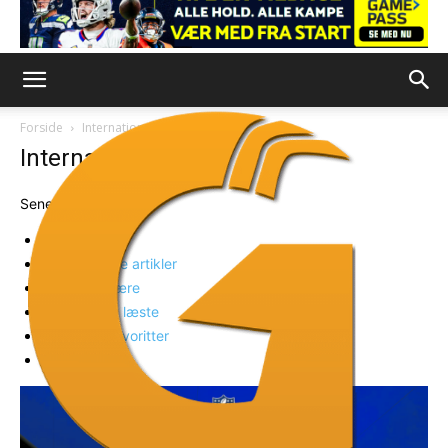
Forside
International
International
Seneste
Seneste
Fremhævede artikler
Mest populære
Ugens mest læste
Læsernes favoritter
Tilfældig