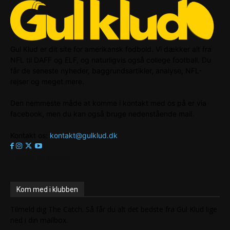
Gul Klud er dit site for amerikansk fodbold. Vi dækker alt fra
NFL til DAFF og ELF, og naturligvis også college football. Du
får de seneste nyheder, baggrundsartikler, analyse, NFL-
rejser og meget mere.
Den nemmeste måde at komme i kontakt med os på er via
facebook, men du kan også bruge nedenstående mail.
Kontakt os:
kontakt@gulklud.dk
Tweets by gulklud
Kom med i klubben
Tilmeld dig The Catch. Så får du alt det bedste fra Gul Klud lige
ned i din mailbox.