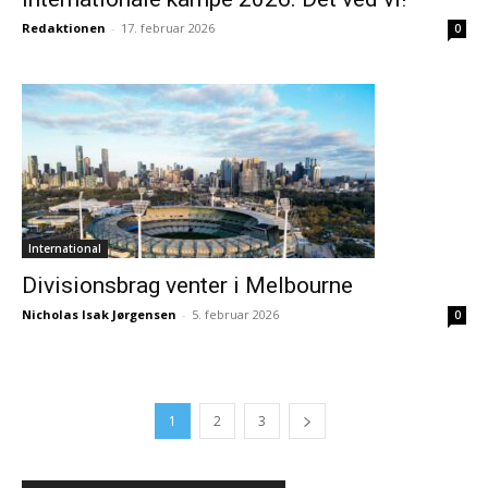
Redaktionen
-
17. februar 2026
0
International
Divisionsbrag venter i Melbourne
Nicholas Isak Jørgensen
-
5. februar 2026
0
1
2
3