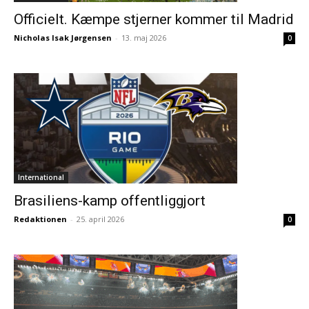
Officielt. Kæmpe stjerner kommer til Madrid
Nicholas Isak Jørgensen
-
13. maj 2026
0
International
Brasiliens-kamp offentliggjort
Redaktionen
-
25. april 2026
0