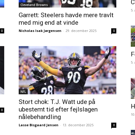
C
Cleveland Browns
5.
Garrett: Steelers havde mere travlt
med mig end at vinde
Nicholas Isak Jørgensen
-
29. december 2025
0
0
F
5.
NFL
Stort chok: T.J. Watt ude på
H
ubestemt tid efter fejlslagen
0
10
nålebehandling
Lasse Bisgaard Jensen
-
13. december 2025
0