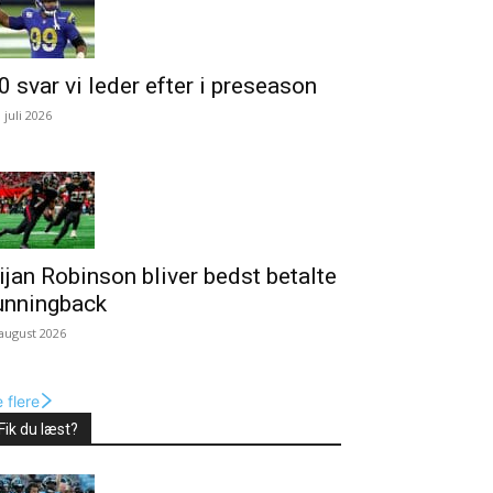
0 svar vi leder efter i preseason
. juli 2026
ijan Robinson bliver bedst betalte
unningback
 august 2026
 flere
Fik du læst?