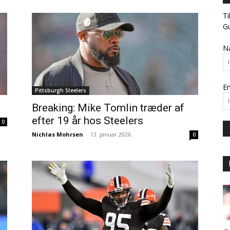
Ti
Gu
N
Em
Pittsburgh Steelers
Breaking: Mike Tomlin træder af
efter 19 år hos Steelers
0
Nichlas Mohrsen
-
13. januar 2026
0