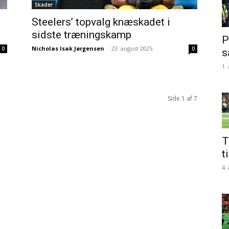
Skader
Steelers’ topvalg knæskadet i
sidste træningskamp
P
Nicholas Isak Jørgensen
-
23. august 2025
0
0
s
1.
Side 1 af 7
T
t
4.