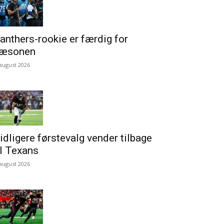
anthers-rookie er færdig for
æsonen
 august 2026
idligere førstevalg vender tilbage
il Texans
 august 2026