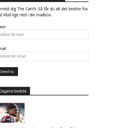
lmeld dig The Catch. Så får du alt det bedste fra
l Klud lige ned i din mailbox.
avn
ail
Dagens bedste