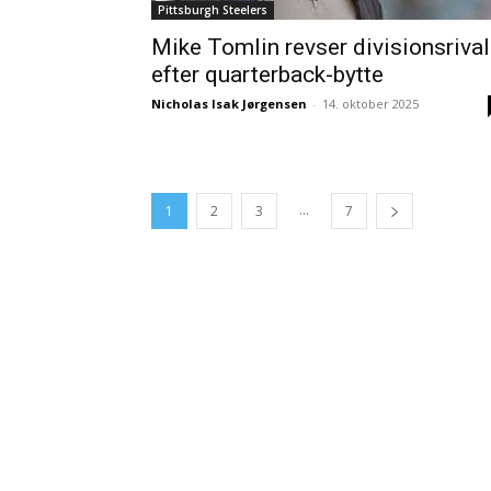
Pittsburgh Steelers
Mike Tomlin revser divisionsrival
efter quarterback-bytte
Nicholas Isak Jørgensen
-
14. oktober 2025
...
1
2
3
7