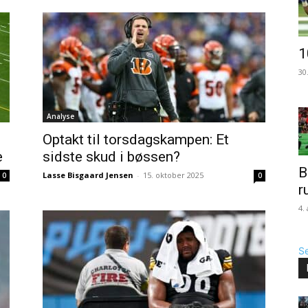
1
30
Analyse
Optakt til torsdagskampen: Et
e
sidste skud i bøssen?
B
Lasse Bisgaard Jensen
-
15. oktober 2025
0
0
r
4.
Se