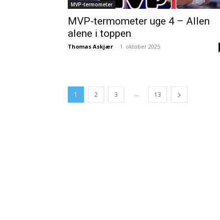
MVP-termometer
MVP-termometer uge 4 – Allen
alene i toppen
Thomas Askjær
-
1. oktober 2025
...
1
2
3
13