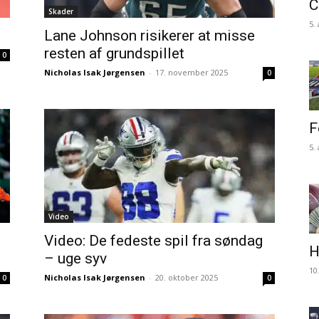
C
Skader
5.
Lane Johnson risikerer at misse
resten af grundspillet
0
Nicholas Isak Jørgensen
-
17. november 2025
0
F
5.
Video
Video: De fedeste spil fra søndag
H
– uge syv
10
Nicholas Isak Jørgensen
-
20. oktober 2025
0
0