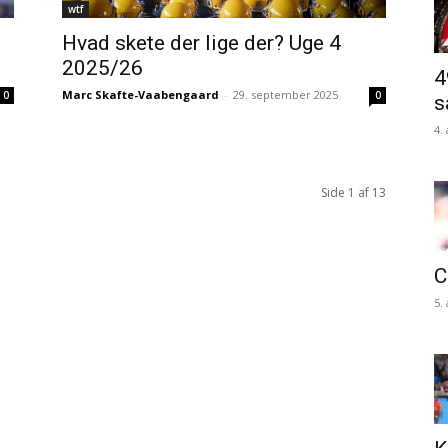
wtf
Hvad skete der lige der? Uge 4
2025/26
4
Marc Skafte-Vaabengaard
-
29. september 2025
0
0
s
4.
Side 1 af 13
C
5.