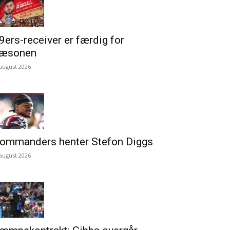
9ers-receiver er færdig for
æsonen
 august 2026
ommanders henter Stefon Diggs
 august 2026