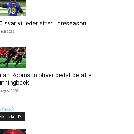
0 svar vi leder efter i preseason
. juli 2026
ijan Robinson bliver bedst betalte
unningback
 august 2026
 flere
Fik du læst?