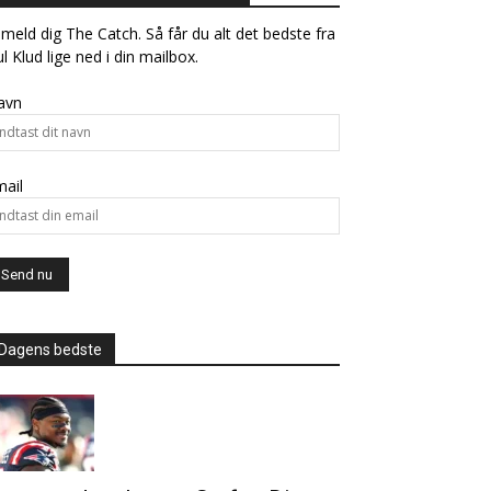
lmeld dig The Catch. Så får du alt det bedste fra
l Klud lige ned i din mailbox.
avn
ail
Dagens bedste