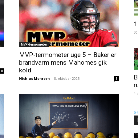
1
30
MVP-termometer
MVP-termometer uge 5 – Baker er
brandvarm mens Mahomes gik
kold
0
B
Nichlas Mohrsen
-
8. oktober 2025
1
r
4.
Se