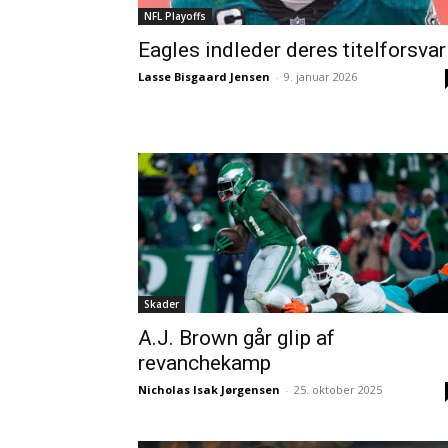
NFL Playoffs
Eagles indleder deres titelforsvar
Lasse Bisgaard Jensen
-
9. januar 2026
Skader
A.J. Brown går glip af
revanchekamp
Nicholas Isak Jørgensen
-
25. oktober 2025