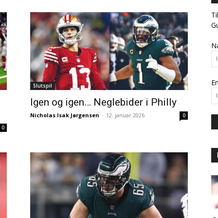
Ti
Gu
N
Em
Slutspil
Igen og igen… Neglebider i Philly
Nicholas Isak Jørgensen
-
12. januar 2026
0
0