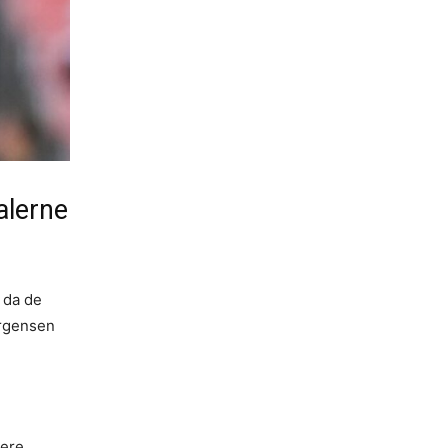
alerne
 da de
ørgensen
lere