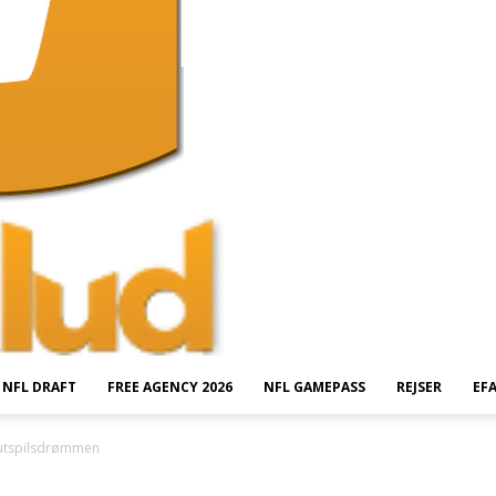
NFL DRAFT
FREE AGENCY 2026
NFL GAMEPASS
REJSER
EF
 slutspilsdrømmen