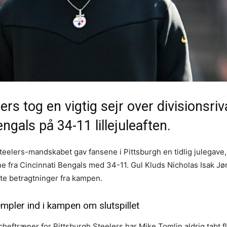
ers tog en vigtig sejr over divisionsriv
engals på 34-11 lillejuleaften.
teelers-mandskabet gav fansene i Pittsburgh en tidlig julegave,
ne fra Cincinnati Bengals med 34-11. Gul Kluds Nicholas Isak J
te betragtninger fra kampen.
empler ind i kampen om slutspillet
 cheftræner for Pittsburgh Steelers har Mike Tomlin aldrig tabt f