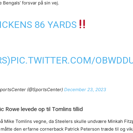
e Bengals’ forsvar på sin vej.
ICKENS 86 YARDS
RS
)
PIC.TWITTER.COM/OBWDD
portsCenter (@SportsCenter)
December 23, 2023
c Rowe levede op til Tomlins tillid
 på Mike Tomlins vegne, da Steelers skulle undvære Minkah Fitz
ær måtte den erfarne cornerback Patrick Peterson træde til og vik