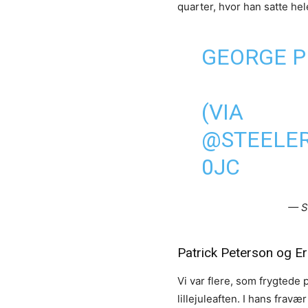
quarter, hvor han satte hel
GEORGE P
(VIA
@STEELE
0JC
— S
Patrick Peterson og Eri
Vi var flere, som frygtede
lillejuleaften. I hans frav