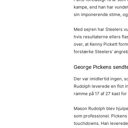
kampe, end han har vundet 
sin imponerende stime, og 
Med sejren har Steelers vun
hvis resultaterne ellers f
over, at Kenny Pickett form
forstærke Steelers’ angreb
George Pickens sendte 
Der var imidlertid ingen, s
Rudolph leverede en flot ind
ramme på 17 af 27 kast fo
Mason Rudolph blev hjulpet
som professionel. Pickens v
touchdowns. Han leverede f