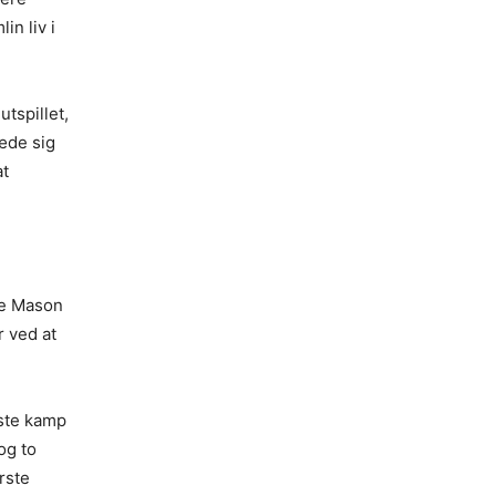
in liv i
utspillet,
læde sig
at
nde Mason
r ved at
dste kamp
og to
rste