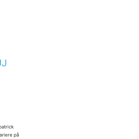
UJ
patrick
ariere på