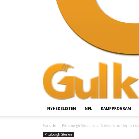
NYHEDSLISTEN
NFL
KAMPPROGRAM
Forside
Pittsburgh Steelers
Steelers holder liv i
Pittsburgh Steelers