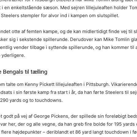
i en enkeltstående sæson. Med sejren lillejuleaften holder Toml
Steelers stempler for alvor ind i kampen om slutspillet.
det otte af femten kampe, og de kan midlertidigt finde vej til sl
lasker sig i sekstende spillerunde. Derudover kan Mike Tomlin g
entlig vender tilbage i syttende spillerunde, og han kommer til 
 yderligere.
Bengals til tælling
om talte om Kenny Pickett lillejuleaften i Pittsburgh. Vikariere
sats i sin første kamp fra start i år, da han førte Steelers til sej
r 290 yards og to touchdowns.
 godt på vej af George Pickens, der spillede sin foreløbigt be
ar her, der og alle vegne, da han greb fire bolde for 195 yards 
lere højdepunkter – deriblandt et 86 yard langt touchdown i fø