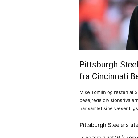
Pittsburgh Steel
fra Cincinnati B
Mike Tomlin og resten af S
besejrede divisionsrivaler
har samlet sine væsentligs
Pittsburgh Steelers st
I sine foreløbigt 16 år som