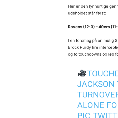
Her er den lynhurtige gen
udeholdet står først:
Ravens (12-3) – 49ers (11
I en forsmag på en mulig S
Brock Purdy fire intercep
og to touchdowns og løb fo
TOUCHD
JACKSON 
TURNOVER
ALONE FO
PIC.TWIT