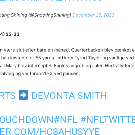
ting Shining (@ShootingShining)
December 26, 2023
-4) 25-33
n være slut efter bare en måned. Quarterbacken blev bænket e
 han kastede for 55 yards. Ind kom Tyrod Taylor og var lige ved 
ail Mary blev interceptet. Eagles angreb og Jalen Hurts flyttede
 halvleg og var foran 20-3 ved pausen.
URTS
DEVONTA SMITH
 TOUCHDOWN
#NFL
#NFLTWITT
TER.COM/HC8AHUSYYE