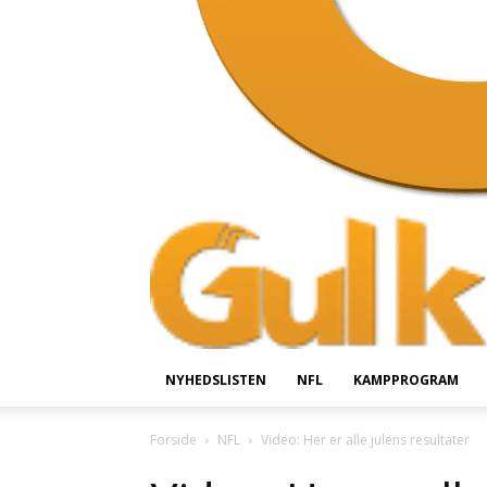
NYHEDSLISTEN
NFL
KAMPPROGRAM
Forside
NFL
Video: Her er alle julens resultater