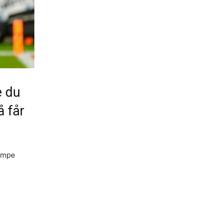
e du
å får
kampe