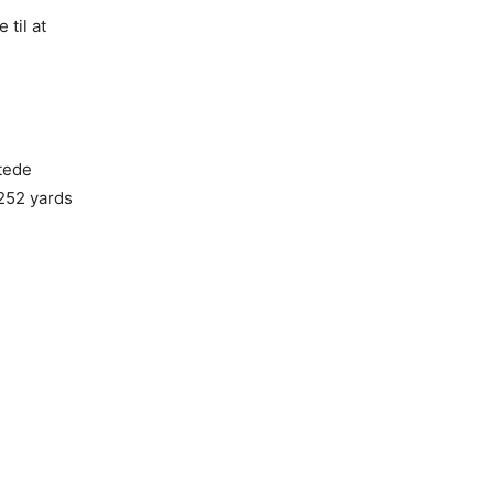
til at
stede
252 yards