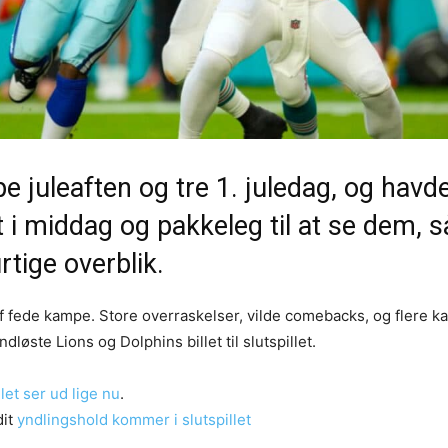
e juleaften og tre 1. juledag, og havd
dt i middag og pakkeleg til at se dem, s
rtige overblik.
f fede kampe. Store overraskelser, vilde comebacks, og flere 
indløste Lions og Dolphins billet til slutspillet.
let ser ud lige nu
.
dit
yndlingshold kommer i slutspillet