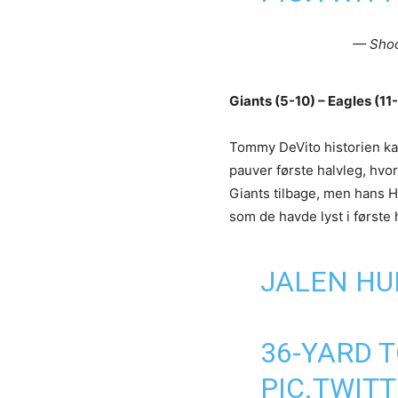
— Shoo
Giants (5-10) – Eagles (11
Tommy DeVito historien ka
pauver første halvleg, hvor
Giants tilbage, men hans H
som de havde lyst i første
JALEN H
36-YARD
PIC.TWIT