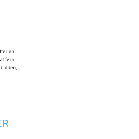
fter en
at føre
 bolden,
ER