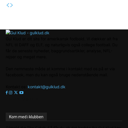
Gul Klud er dit site for amerikansk fodbold. Vi dækker alt fra
NFL til DAFF og ELF, og naturligvis også college football. Du
får de seneste nyheder, baggrundsartikler, analyse, NFL-
rejser og meget mere.
Den nemmeste måde at komme i kontakt med os på er via
facebook, men du kan også bruge nedenstående mail.
Kontakt os:
kontakt@gulklud.dk
Tweets by gulklud
Kom med i klubben
Tilmeld dig The Catch. Så får du alt det bedste fra Gul Klud lige