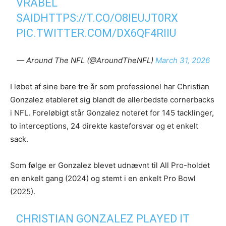
VRABEL
SAID
HTTPS://T.CO/O8IEUJT0RX
PIC.TWITTER.COM/DX6QF4RIIU
— Around The NFL (@AroundTheNFL)
March 31, 2026
I løbet af sine bare tre år som professionel har Christian
Gonzalez etableret sig blandt de allerbedste cornerbacks
i NFL. Foreløbigt står Gonzalez noteret for 145 tacklinger,
to interceptions, 24 direkte kasteforsvar og et enkelt
sack.
Som følge er Gonzalez blevet udnævnt til All Pro-holdet
en enkelt gang (2024) og stemt i en enkelt Pro Bowl
(2025).
CHRISTIAN GONZALEZ PLAYED IT