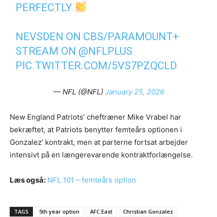
PERFECTLY
NEVSDEN ON CBS/PARAMOUNT+
STREAM ON
@NFLPLUS
PIC.TWITTER.COM/5VS7PZQCLD
— NFL (@NFL)
January 25, 2026
New England Patriots’ cheftræner Mike Vrabel har
bekræftet, at Patriots benytter femteårs optionen i
Gonzalez’ kontrakt, men at parterne fortsat arbejder
intensivt på en længerevarende kontraktforlængelse.
Læs også:
NFL 101 – femteårs option
TAGS
5th year option
AFC East
Christian Gonzalez