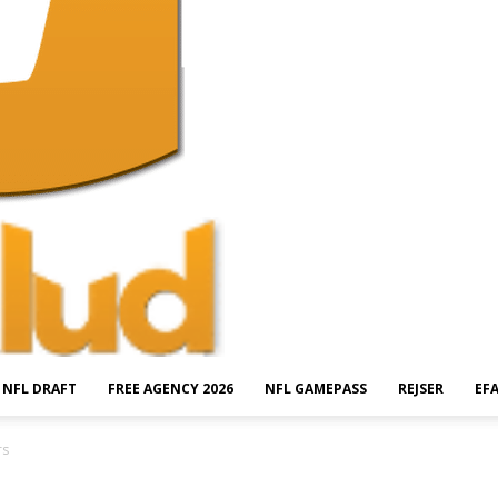
NFL DRAFT
FREE AGENCY 2026
NFL GAMEPASS
REJSER
EF
rs