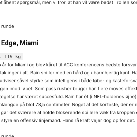
et åbent spørgsmål, men vi tror, at han vil være bedst i rollen s
e runde
, Edge, Miami
: 119 kg
 år for Miami og blev kåret til ACC konferencens bedste forsvars
aklinger i alt. Bain spiller med en hård og ubarmhjertig kant. H
udviser såvel styrke som intelligens i både løbe- og kasteforsv
ngen imod løbet. Som pass rusher bruger han flere moves effekt
ægelse har været succesfuld. Bain har ét (i NFL-holdenes øjne
længde på blot 78,5 centimeter. Noget af det korteste, der er 
 gør det sværere at holde blokerende spillere væk fra kroppen
styre en offensiv linjemand. Hans rå kraft vejer dog op for det.
e runde