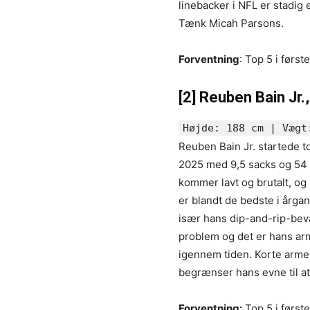
linebacker i NFL er stadig 
Tænk Micah Parsons.
Forventning
: Top 5 i først
[2] Reuben Bain Jr.
Højde: 188 cm | Vægt
Reuben Bain Jr. startede to
2025 med 9,5 sacks og 54 t
kommer lavt og brutalt, og 
er blandt de bedste i årga
især hans dip-and-rip-bev
problem og det er hans arm
igennem tiden. Korte arme
begrænser hans evne til at 
Forventning:
Top 5 i først