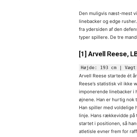
Den muligvis næst-mest vig
linebacker og edge rusher.
fra ydersiden af den defen
typer spillere. De tre mand
[1]
Arvell Reese, L
Højde: 193 cm | Vægt
Arvell Reese startede ét å
Reese’s statistisk vil ikk
imponerende linebacker i h
øjnene. Han er hurtig nok t
Han spiller med voldelige 
linje. Hans rækkevidde på 
startet i positionen, så h
atletisle evner frem for ra