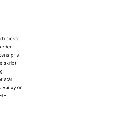
ech sidste
hæder,
cens pris
 skridt.
og
r står
. Bailey er
FL-