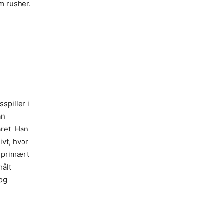
om rusher.
spiller i
an
aret. Han
ivt, hvor
) primært
målt
 og