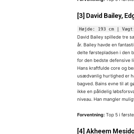
[3]
David Bailey, E
Højde: 193 cm | Vægt
David Bailey spillede tre s
år. Bailey havde en fantas
delte førstepladsen i den 
for den bedste defensive l
Hans kraftfulde core og b
usædvanlig hurtighed er ha
bagved. Bains evne til at g
ikke en pålidelig løbsforsva
niveau. Han mangler muligv
Forventning:
Top 5 i først
[4] Akheem Mesido