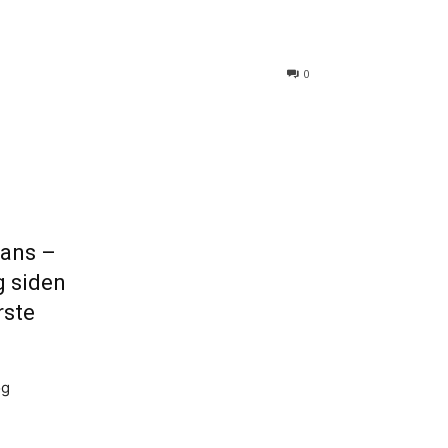
0
fans –
g siden
rste
og