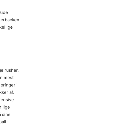
side
rterbacken
kellige
ge rusher.
en mest
pringer i
kker af.
fensive
 lige
å sine
ball-