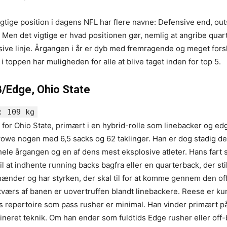
tige position i dagens NFL har flere navne: Defensive end, out
 Men det vigtige er hvad positionen gør, nemlig at angribe qua
sive linje. Årgangen i år er dyb med fremragende og meget fors
 i toppen har muligheden for alle at blive taget inden for top 5.
B/Edge, Ohio State
: 109 kg
r for Ohio State, primært i en hybrid-rolle som linebacker og ed
e wowe nogen med 6,5 sacks og 62 taklinger. Han er dog stadig d
ele årgangen og en af dens mest eksplosive atleter. Hans fart s
il at indhente running backs bagfra eller en quarterback, der sti
hænder og har styrken, der skal til for at komme gennem den of
tværs af banen er uovertruffen blandt linebackere. Reese er kun
ans repertoire som pass rusher er minimal. Han vinder primært p
ffineret teknik. Om han ender som fuldtids Edge rusher eller off-