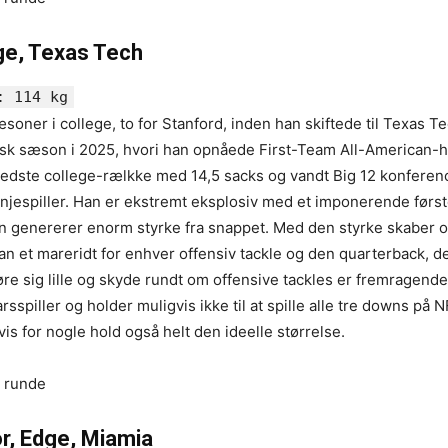
dge, Texas Tech
: 114 kg
æsoner i college, to for Stanford, inden han skiftede til Texas T
tisk sæson i 2025, hvori han opnåede First-Team All-American-
bedste college-rælkke med 14,5 sacks og vandt Big 12 konferen
injespiller. Han er ekstremt eksplosiv med et imponerende første
en genererer enorm styrke fra snappet. Med den styrke skaber 
n et mareridt for enhver offensiv tackle og den quarterback, de
øre sig lille og skyde rundt om offensive tackles er fremragende
rsspiller og holder muligvis ikke til at spille alle tre downs på N
is for nogle hold også helt den ideelle størrelse.
e runde
r, Edge, Miamia