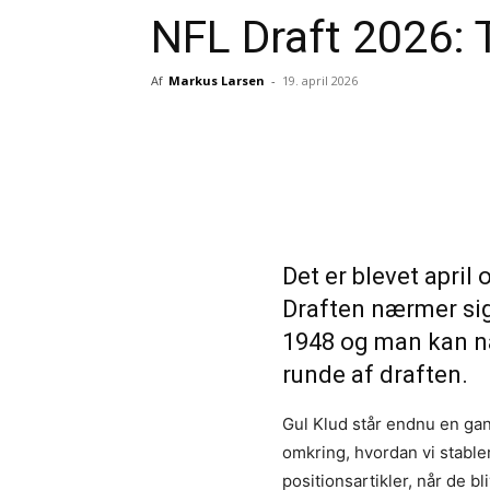
NFL Draft 2026: 
Af
Markus Larsen
-
19. april 2026
Del
Det er blevet april
Draften nærmer sig!
1948 og man kan nat
runde af draften.
Gul Klud står endnu en gang 
omkring, hvordan vi stabler
positionsartikler, når de bl