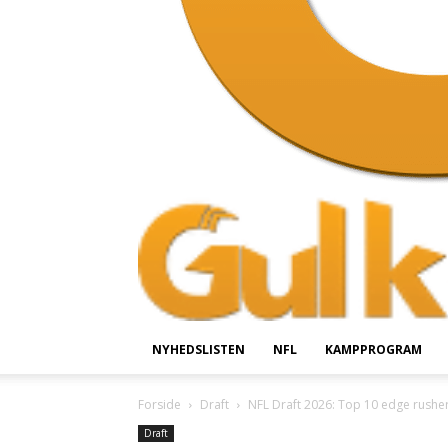
NYHEDSLISTEN
NFL
KAMPPROGRAM
Forside
Draft
NFL Draft 2026: Top 10 edge rushe
Draft