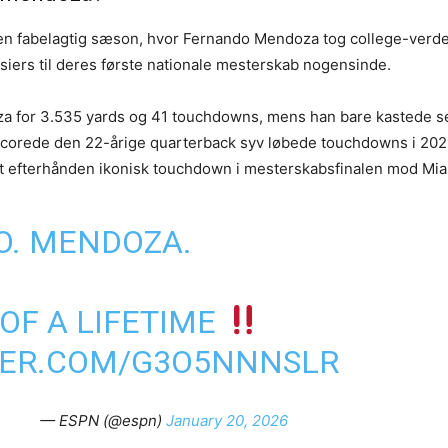
å en fabelagtig sæson, hvor Fernando Mendoza tog college-ver
siers til deres første nationale mesterskab nogensinde.
a for 3.535 yards og 41 touchdowns, mens han bare kastede s
scorede den 22-årige quarterback syv løbede touchdowns i 202
t efterhånden ikonisk touchdown i mesterskabsfinalen mod Mia
. MENDOZA.
 OF A LIFETIME
TER.COM/G3O5NNNSLR
— ESPN (@espn)
January 20, 2026