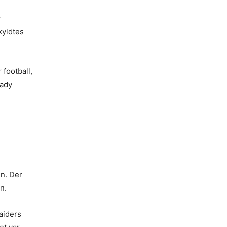
r
kyldtes
football,
rady
en. Der
n.
aiders