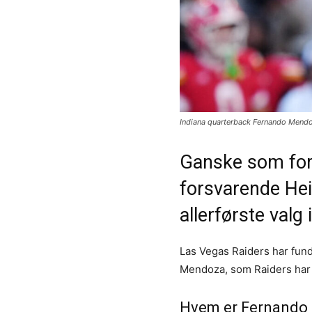
Indiana quarterback Fernando Mend
Ganske som forv
forsvarende He
allerførste valg 
Las Vegas Raiders har fun
Mendoza, som Raiders har v
Hvem er Fernando