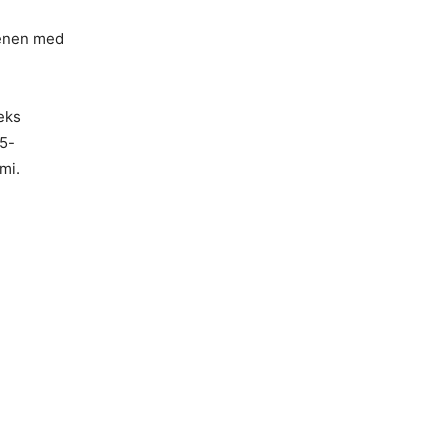
denen med
eks
5-
mi.