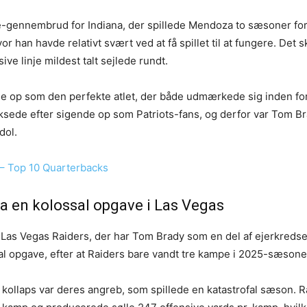
ege-gennembrud for Indiana, der spillede Mendoza to sæsoner fo
r han havde relativt svært ved at få spillet til at fungere. Det s
ive linje mildest talt sejlede rundt.
op som den perfekte atlet, der både udmærkede sig inden for 
ksede efter sigende op som Patriots-fans, og derfor var Tom B
dol.
 – Top 10 Quarterbacks
 en kolossal opgave i Las Vegas
 Las Vegas Raiders, der har Tom Brady som en del af ejerkreds
l opgave, efter at Raiders bare vandt tre kampe i 2025-sæsone
’ kollaps var deres angreb, som spillede en katastrofal sæson. R