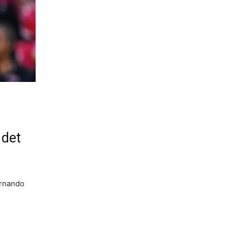
 det
ernando