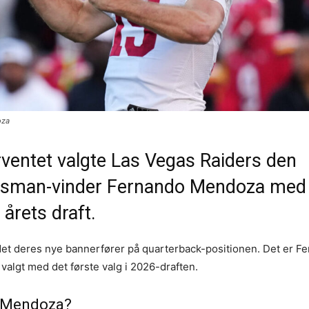
oza
entet valgte Las Vegas Raiders den
isman-vinder Fernando Mendoza med
i årets draft.
det deres nye bannerfører på quarterback-positionen. Det er F
algt med det første valg i 2026-draften.
 Mendoza?