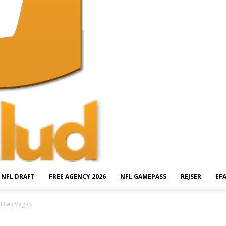
NFL DRAFT
FREE AGENCY 2026
NFL GAMEPASS
REJSER
EF
il Las Vegas