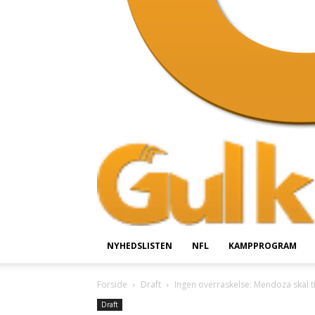
NYHEDSLISTEN
NFL
KAMPPROGRAM
Forside
Draft
Ingen overraskelse: Mendoza skal t
Draft