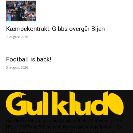
Kæmpekontrakt: Gibbs overgår Bijan
7. august 2026
Football is back!
5. august 2026
Gul Klud er dit site for amerikansk fodbold. Vi dækker alt fra
NFL til DAFF og ELF, og naturligvis også college football. Du
får de seneste nyheder, baggrundsartikler, analyse, NFL-