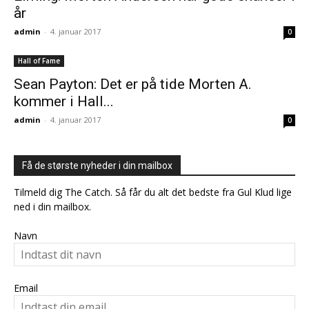
år
admin
-
4. januar 2017
0
Hall of Fame
Sean Payton: Det er på tide Morten A.
kommer i Hall...
admin
-
4. januar 2017
0
Få de største nyheder i din mailbox
Tilmeld dig The Catch. Så får du alt det bedste fra Gul Klud lige
ned i din mailbox.
Navn
Email