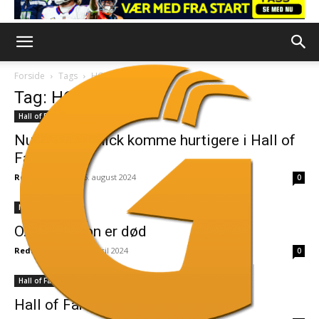
Forside
Tags
HOF
Tag: HOF
Hall of Fame
Nu kan Belichick komme hurtigere i Hall of
Fame
Redaktionen
-
25. august 2024
0
NFL
O.J. Simpson er død
Redaktionen
-
11. april 2024
0
Hall of Fame
Hall of Fame: Her er finalisterne