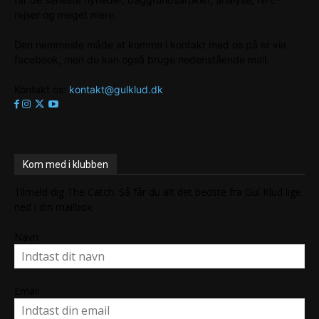
rejser og meget mere.
Den nemmeste måde at komme i kontakt med os på er via
facebook, men du kan også bruge nedenstående mail.
Kontakt os:
kontakt@gulklud.dk
Tweets by gulklud
Kom med i klubben
Tilmeld dig The Catch. Så får du alt det bedste fra Gul Klud lige
ned i din mailbox.
Navn
Email