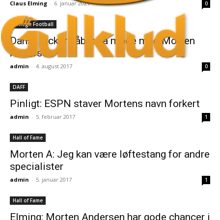
Claus Elming
-
6. januar 2021
0
College Football
Dansk kicker håber på møde med Morten
Andersen
admin
-
4. august 2017
0
DAFF
Pinligt: ESPN staver Mortens navn forkert
admin
-
5. februar 2017
1
Hall of Fame
Morten A: Jeg kan være løftestang for andre
specialister
admin
-
5. januar 2017
1
Hall of Fame
Elming: Morten Andersen har gode chancer i