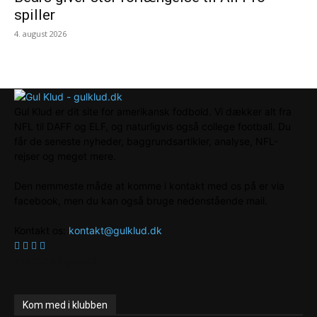
spiller
4. august 2026
Gul Klud er dit site for amerikansk fodbold. Vi dækker alt fra
NFL til DAFF og ELF, og naturligvis også college football. Du
får de seneste nyheder, baggrundsartikler, analyse, NFL-
rejser og meget mere.
Den nemmeste måde at komme i kontakt med os på er via
facebook, men du kan også bruge nedenstående mail.
Kontakt os:
kontakt@gulklud.dk
Tweets by gulklud
Kom med i klubben