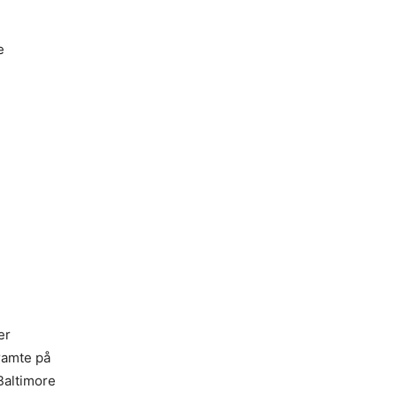
e
er
ramte på
Baltimore