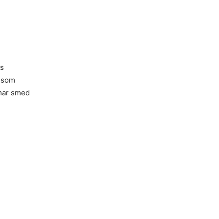
es
å som
amar smed