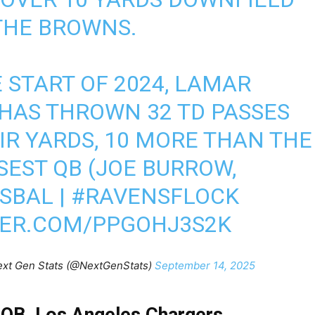
THE BROWNS.
 START OF 2024, LAMAR
HAS THROWN 32 TD PASSES
IR YARDS, 10 MORE THAN THE
SEST QB (JOE BURROW,
SBAL
|
#RAVENSFLOCK
TER.COM/PPGOHJ3S2K
xt Gen Stats (@NextGenStats)
September 14, 2025
, QB, Los Angeles Chargers