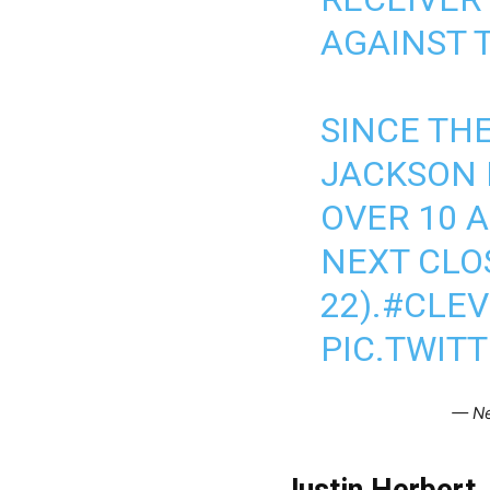
AGAINST 
SINCE THE
JACKSON 
OVER 10 A
NEXT CLO
22).
#CLEV
PIC.TWIT
— Ne
Justin Herbert