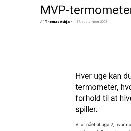
MVP-termomete
Af
Thomas Askjær
-
17. september 2025
Del
Hver uge kan du
termometer, hvo
forhold til at h
spiller.
Vi er nået til uge 2, hvor