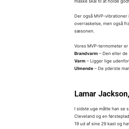
måske skal til at holde god
Der også MVP-vibrationer i
overraskelse, men også f
sæsonen.
Vores MVP-termometer er in
Brandvarm
– Den eller de 
Varm
– Ligger lige udenfo
Ulmende
– De yderste man
Lamar Jackson,
I sidste uge måtte han se s
Cleveland og en førstepla
19 ud af sine 29 kast og h