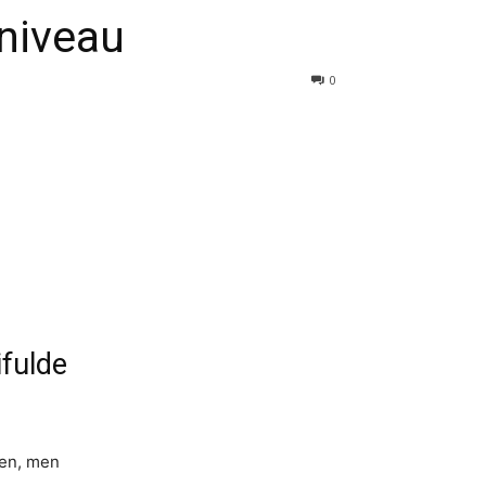
lder niveau
0
ifulde
pen, men