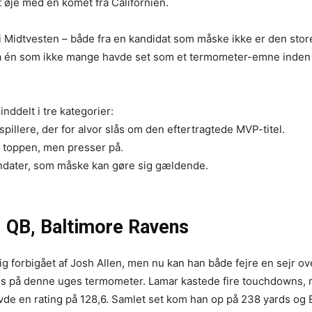
t øje med en komet fra Californien.
 Midtvesten – både fra en kandidat som måske ikke er den stor
ra én som ikke mange havde set som et termometer-emne inden
ddelt i tre kategorier:
spillere, der for alvor slås om den eftertragtede MVP-titel.
r toppen, men presser på.
dater, som måske kan gøre sig gældende.
 QB, Baltimore Ravens
ig forbigået af Josh Allen, men nu kan han både fejre en sejr ov
ds på denne uges termometer. Lamar kastede fire touchdowns, 
avde en rating på 128,6. Samlet set kom han op på 238 yards og 