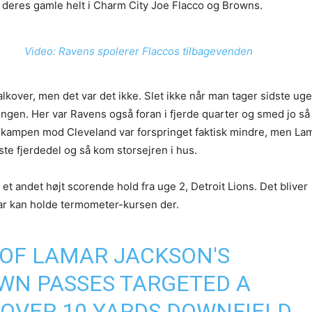
 deres gamle helt i Charm City Joe Flacco og Browns.
Video: Ravens spolerer Flaccos tilbagevenden
lkover, men det var det ikke. Slet ikke når man tager sidste ug
gningen. Her var Ravens også foran i fjerde quarter og smed jo s
. I kampen mod Cleveland var forspringet faktisk mindre, men L
dste fjerdedel og så kom storsejren i hus.
t andet højt scorende hold fra uge 2, Detroit Lions. Det bliver
r kan holde termometer-kursen der.
 OF LAMAR JACKSON'S
N PASSES TARGETED A
 OVER 10 YARDS DOWNFIELD