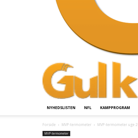
NYHEDSLISTEN
NFL
KAMPPROGRAM
Forside
MVP-termometer
MVP-termometer uge
MVP-termometer