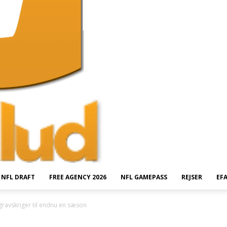
NFL DRAFT
FREE AGENCY 2026
NFL GAMEPASS
REJSER
EF
gravskriger til endnu en sæson