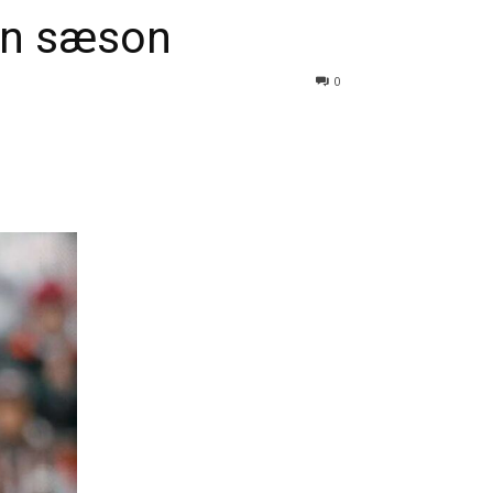
 en sæson
0