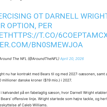
ERCISING OT DARNELL WRIGHT
R OPTION, PER
ET
HTTPS://T.CO/6COEPTAMC
TER.COM/BN0SMEWJOA
Around The NFL (@AroundTheNFL)
April 20, 2026
ight nu har kontrakt med Bears til og med 2027-sæsonen, samt a
20 millioner danske kroner ($19 mio.) i 2027.
i kølvandet på en fabelagtig sæson, hvor Darnell Wright etable
ears’ offensive linje. Wright startede som højre tackle, og her
skyttelse af Caleb Williams.