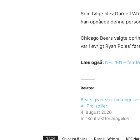
Som følge blev Darnell Wrig
han opnåede denne person
Chicago Bears valgte oprin
var i øvrigt Ryan Poles’ fø
Læs også:
NFL 101 – femte
Related
Bears giver stor forlængelse t
All Pro-spiller
4. august 2026
In "Kontraktforlængelse"
TAGS
Chicago Bears
Darnell Wright
NFC Nor