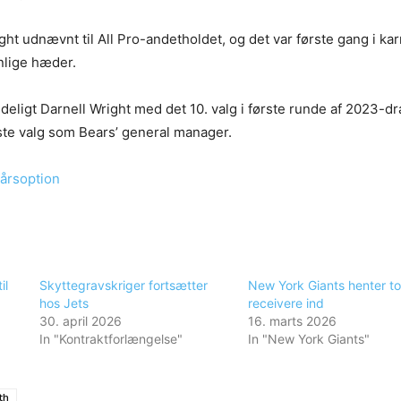
ht udnævnt til All Pro-andetholdet, og det var første gang i karr
lige hæder.
deligt Darnell Wright med det 10. valg i første runde af 2023-dr
rste valg som Bears’ general manager.
årsoption
il
Skyttegravskriger fortsætter
New York Giants henter t
hos Jets
receivere ind
30. april 2026
16. marts 2026
In "Kontraktforlængelse"
In "New York Giants"
th