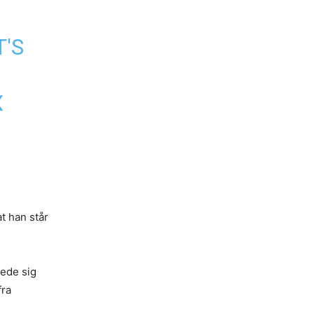
'S
X
t han står
rede sig
fra