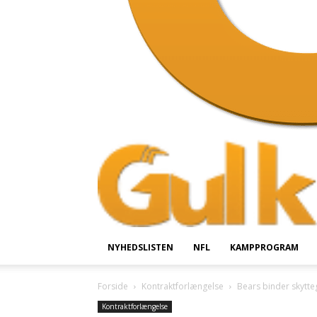
NYHEDSLISTEN
NFL
KAMPPROGRAM
Forside
Kontraktforlængelse
Bears binder skytte
Kontraktforlængelse