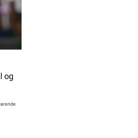
l og
varende