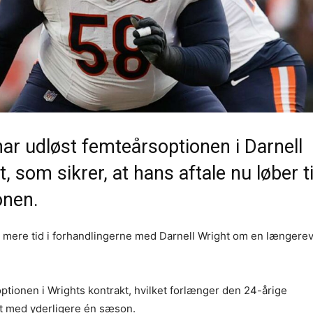
ar udløst femteårsoptionen i Darnell
, som sikrer, at hans aftale nu løber ti
nen.
g mere tid i forhandlingerne med Darnell Wright om en længere
ptionen i Wrights kontrakt, hvilket forlænger den 24-årige
kt med yderligere én sæson.