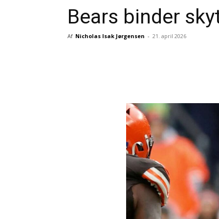
Bears binder sky
Af
Nicholas Isak Jørgensen
-
21. april 2026
Del