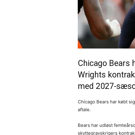
Chicago Bears h
Wrights kontrakt
med 2027-sæso
Chicago Bears har købt si
aftale.
Bears har udløst femteårso
skyttegravskrigers kontra