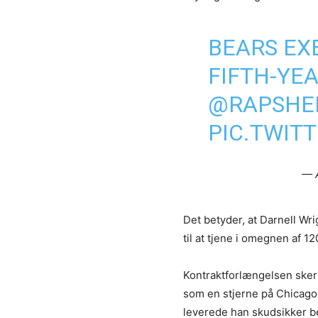
BEARS EX
FIFTH-YEA
@RAPSHE
PIC.TWIT
— 
Det betyder, at Darnell Wr
til at tjene i omegnen af 1
Kontraktforlængelsen sker 
som en stjerne på Chicago B
leverede han skudsikker be