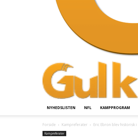
NYHEDSLISTEN
NFL
KAMPPROGRAM
Forside
Kampreferater
Eric Ebron blev historisk i 
Kampreferater