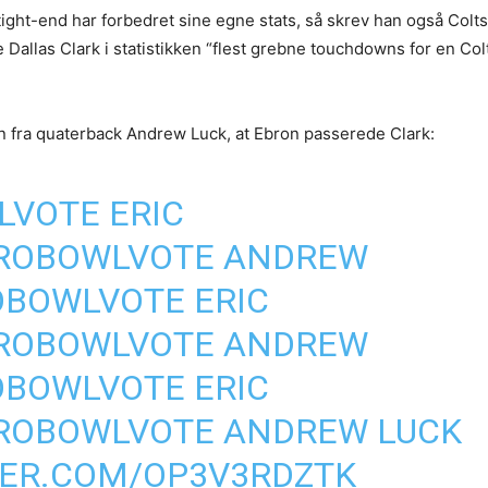
ght-end har forbedret sine egne stats, så skrev han også Colts’
Dallas Clark i statistikken “flest grebne touchdowns for en Colt
n fra quaterback Andrew Luck, at Ebron passerede Clark:
LVOTE
ERIC
ROBOWLVOTE
ANDREW
OBOWLVOTE
ERIC
ROBOWLVOTE
ANDREW
OBOWLVOTE
ERIC
ROBOWLVOTE
ANDREW LUCK
TER.COM/OP3V3RDZTK