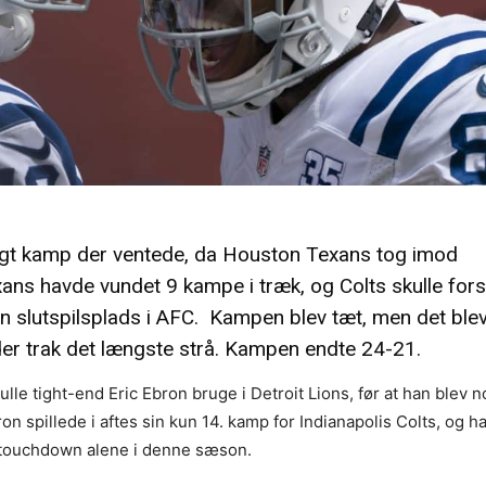
gtigt kamp der ventede, da Houston Texans tog imod
xans havde vundet 9 kampe i træk, og Colts skulle for
n slutspilsplads i AFC. Kampen blev tæt, men det ble
er trak det længste strå. Kampen endte 24-21.
le tight-end Eric Ebron bruge i Detroit Lions, før at han blev n
 spillede i aftes sin kun 14. kamp for Indianapolis Colts, og ha
 touchdown alene i denne sæson.