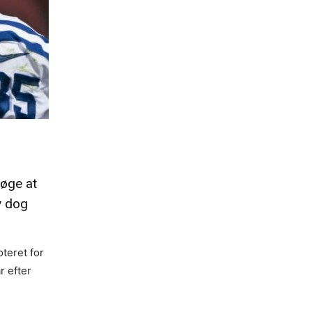
søge at
v dog
oteret for
r efter