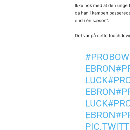
Ikke nok med at den unge ti
da han i kampen passerede 
end i én sæson”.
Det var på dette touchdow
#PROBOW
EBRON
#P
LUCK
#PR
EBRON
#P
LUCK
#PR
EBRON
#P
PIC.TWIT