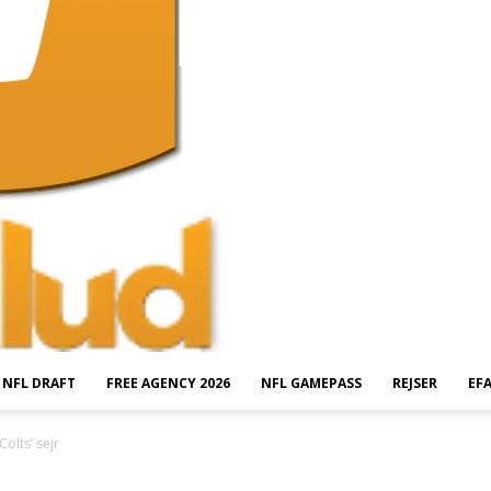
NFL DRAFT
FREE AGENCY 2026
NFL GAMEPASS
REJSER
EF
Colts’ sejr