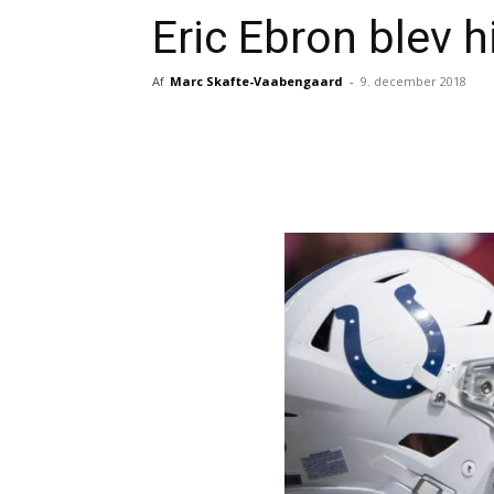
Eric Ebron blev hi
Af
Marc Skafte-Vaabengaard
-
9. december 2018
Del