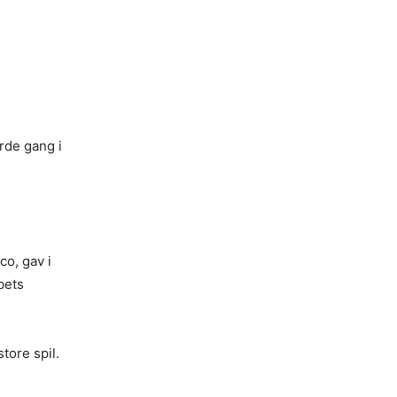
erde gang i
co, gav i
bets
tore spil.