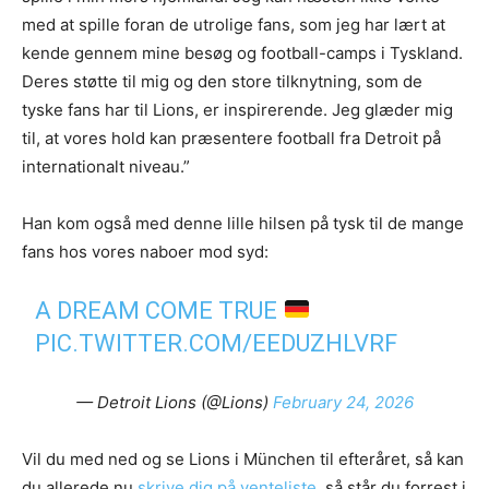
med at spille foran de utrolige fans, som jeg har lært at
kende gennem mine besøg og football-camps i Tyskland.
Deres støtte til mig og den store tilknytning, som de
tyske fans har til Lions, er inspirerende. Jeg glæder mig
til, at vores hold kan præsentere football fra Detroit på
internationalt niveau.”
Han kom også med denne lille hilsen på tysk til de mange
fans hos vores naboer mod syd:
A DREAM COME TRUE
PIC.TWITTER.COM/EEDUZHLVRF
— Detroit Lions (@Lions)
February 24, 2026
Vil du med ned og se Lions i München til efteråret, så kan
du allerede nu
skrive dig på venteliste
, så står du forrest i