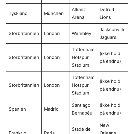
Allianz
Detroit
Tyskland
München
Arena
Lions
Jacksonville
Storbritannien
London
Wembley
Jaguars
Tottenham
(ikke hold
Storbritannien
London
Hotspur
på endnu)
Stadium
Tottenham
(ikke hold
Storbritannien
London
Hotspur
på endnu)
Stadium
Santiago
(ikke hold
Spanien
Madrid
Bernabéu
på endnu)
New
Stade de
Frankrig
Paris
Orleans