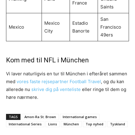
France
Saints
San
Mexico
Estadio
Mexico
Francisco
City
Banorte
49ers
Kom med til NFL i München
Vi laver naturligvis en tur til München i efteråret sammen
med
vores faste rejsepartner Football Travel
, og du kan
allerede nu
skrive dig på venteliste
eller ringe til dem og
høre nærmere.
TAGS
Amon-Ra St. Brown
International games
International Series
Lions
München
Top nyhed
Tyskland