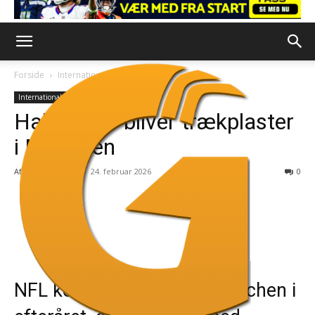
Forside
International
International
Halvtysker bliver trækplaster
i München
Af
Redaktionen
-
24. februar 2026
0
NFL kommer tilbage til München i