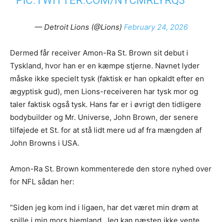
PIC.TWITTER.COM/NYCMRLYRQ3
— Detroit Lions (@Lions)
February 24, 2026
Dermed får receiver Amon-Ra St. Brown sit debut i
Tyskland, hvor han er en kæmpe stjerne. Navnet lyder
måske ikke specielt tysk (faktisk er han opkaldt efter en
ægyptisk gud), men Lions-receiveren har tysk mor og
taler faktisk også tysk. Hans far er i øvrigt den tidligere
bodybuilder og Mr. Universe, John Brown, der senere
tilføjede et St. for at stå lidt mere ud af fra mængden af
John Browns i USA.
Amon-Ra St. Brown kommenterede den store nyhed over
for NFL sådan her:
“Siden jeg kom ind i ligaen, har det været min drøm at
spille i min mors hjemland. Jeg kan næsten ikke vente