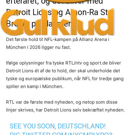
efteråret, og det bliver med
Detroit Lions og Amon-Ra St.
Brown på plakaten.
Det første hold til NFL-kampen på Allianz Arena i
München i 2026 ligger nu fast.
Ifølge oplysninger fra tyske RTL/ntv og sport.de bliver
Detroit Lions ét af de to hold, der skal underholde det
tyske og europæiske publikum, når NFL for tredje gang
spiller en kamp i München.
RTL var de første med nyheden, og netop som disse
linjer skrives, har Detroit Lions selv bekræftet nyheden.
SEE YOU SOON, DEUTSCHLAND!