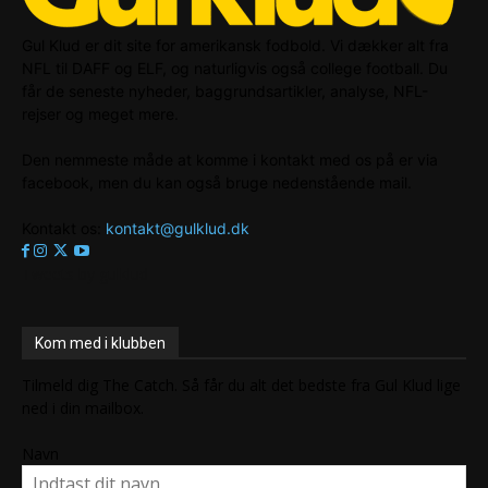
Gul Klud er dit site for amerikansk fodbold. Vi dækker alt fra
NFL til DAFF og ELF, og naturligvis også college football. Du
får de seneste nyheder, baggrundsartikler, analyse, NFL-
rejser og meget mere.
Den nemmeste måde at komme i kontakt med os på er via
facebook, men du kan også bruge nedenstående mail.
Kontakt os:
kontakt@gulklud.dk
Tweets by gulklud
Kom med i klubben
Tilmeld dig The Catch. Så får du alt det bedste fra Gul Klud lige
ned i din mailbox.
Navn