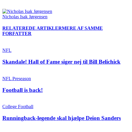
Nicholas Isak Jørgensen
RELATEREDE ARTIKLER
MERE AF SAMME
FORFATTER
NFL
Skandale! Hall of Fame siger nej til Bill Belichick
NFL Preseason
Football is back!
College Football
Runningback-legende skal hjælpe Deion Sanders