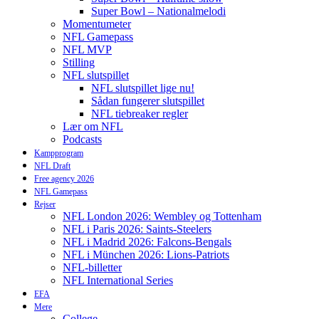
Super Bowl – Nationalmelodi
Momentumeter
NFL Gamepass
NFL MVP
Stilling
NFL slutspillet
NFL slutspillet lige nu!
Sådan fungerer slutspillet
NFL tiebreaker regler
Lær om NFL
Podcasts
Kampprogram
NFL Draft
Free agency 2026
NFL Gamepass
Rejser
NFL London 2026: Wembley og Tottenham
NFL i Paris 2026: Saints-Steelers
NFL i Madrid 2026: Falcons-Bengals
NFL i München 2026: Lions-Patriots
NFL-billetter
NFL International Series
EFA
Mere
College