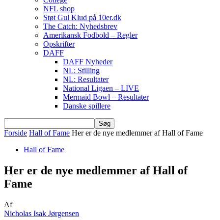
NFL shop
Støt Gul Klud på 10er.dk
The Catch: Nyhedsbrev
Amerikansk Fodbold – Regler
Opskrifter
DAFF
DAFF Nyheder
NL: Stilling
NL: Resultater
National Ligaen – LIVE
Mermaid Bowl – Resultater
Danske spillere
Forside
Hall of Fame
Her er de nye medlemmer af Hall of Fame
Hall of Fame
Her er de nye medlemmer af Hall of
Fame
Af
Nicholas Isak Jørgensen