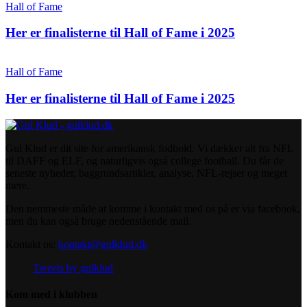
Hall of Fame
Her er finalisterne til Hall of Fame i 2025
Hall of Fame
Her er finalisterne til Hall of Fame i 2025
Gul Klud er dit site for amerikansk fodbold. Vi dækker alt fra NFL
til DAFF og ELF, og naturligvis også college football. Du får de
seneste nyheder, baggrundsartikler, analyse, NFL-rejser og meget
mere.
Den nemmeste måde at komme i kontakt med os på er via facebook,
men du kan også bruge nedenstående mail.
Kontakt os:
kontakt@gulklud.dk
Tweets by gulklud
Kom med i klubben