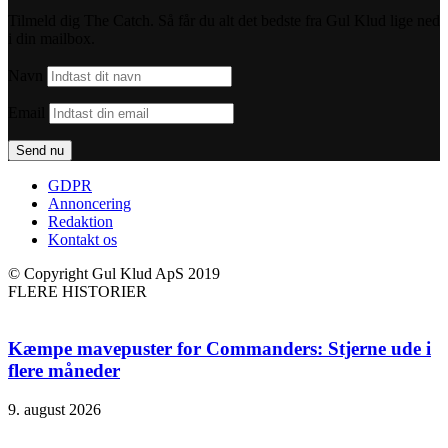
Tilmeld dig The Catch. Så får du alt det bedste fra Gul Klud lige ned
i din mailbox.
Navn
Email
GDPR
Annoncering
Redaktion
Kontakt os
© Copyright Gul Klud ApS 2019
FLERE HISTORIER
Kæmpe mavepuster for Commanders: Stjerne ude i
flere måneder
9. august 2026