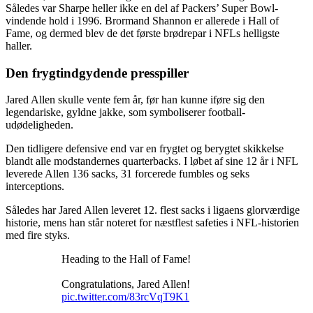
Således var Sharpe heller ikke en del af Packers’ Super Bowl-
vindende hold i 1996. Brormand Shannon er allerede i Hall of
Fame, og dermed blev de det første brødrepar i NFLs helligste
haller.
Den frygtindgydende presspiller
Jared Allen skulle vente fem år, før han kunne iføre sig den
legendariske, gyldne jakke, som symboliserer football-
udødeligheden.
Den tidligere defensive end var en frygtet og berygtet skikkelse
blandt alle modstandernes quarterbacks. I løbet af sine 12 år i NFL
leverede Allen 136 sacks, 31 forcerede fumbles og seks
interceptions.
Således har Jared Allen leveret 12. flest sacks i ligaens glorværdige
historie, mens han står noteret for næstflest safeties i NFL-historien
med fire styks.
Heading to the Hall of Fame!
Congratulations, Jared Allen!
pic.twitter.com/83rcVqT9K1