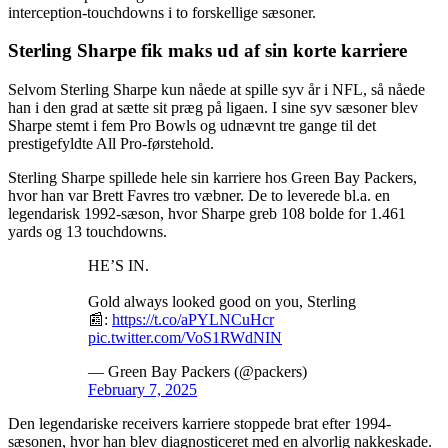
interception-touchdowns i to forskellige sæsoner.
Sterling Sharpe fik maks ud af sin korte karriere
Selvom Sterling Sharpe kun nåede at spille syv år i NFL, så nåede
han i den grad at sætte sit præg på ligaen. I sine syv sæsoner blev
Sharpe stemt i fem Pro Bowls og udnævnt tre gange til det
prestigefyldte All Pro-førstehold.
Sterling Sharpe spillede hele sin karriere hos Green Bay Packers,
hvor han var Brett Favres tro væbner. De to leverede bl.a. en
legendarisk 1992-sæson, hvor Sharpe greb 108 bolde for 1.461
yards og 13 touchdowns.
HE’S IN.
Gold always looked good on you, Sterling
📰:
https://t.co/aPYLNCuHcr
pic.twitter.com/VoS1RWdNIN
— Green Bay Packers (@packers)
February 7, 2025
Den legendariske receivers karriere stoppede brat efter 1994-
sæsonen, hvor han blev diagnosticeret med en alvorlig nakkeskade.