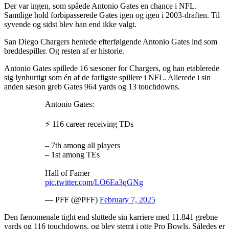
Der var ingen, som spåede Antonio Gates en chance i NFL.
Samtlige hold forbipasserede Gates igen og igen i 2003-draften. Til
syvende og sidst blev han end ikke valgt.
San Diego Chargers hentede efterfølgende Antonio Gates ind som
breddespiller. Og resten af er historie.
Antonio Gates spillede 16 sæsoner for Chargers, og han etablerede
sig lynhurtigt som én af de farligste spillere i NFL. Allerede i sin
anden sæson greb Gates 964 yards og 13 touchdowns.
Antonio Gates:
⚡ 116 career receiving TDs
– 7th among all players
– 1st among TEs
Hall of Famer
pic.twitter.com/LO6Ea3qGNg
— PFF (@PFF)
February 7, 2025
Den fænomenale tight end sluttede sin karriere med 11.841 grebne
yards og 116 touchdowns, og blev stemt i otte Pro Bowls. Således er