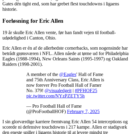
Gates dén tight end, som har grebet flest touchdowns i ligaens
historie.
Forløsning for Eric Allen
19 år skulle Eric Allen vente, før han fandt vejen til football-
udødelighed i Canton, Ohio.
Eric Allen er én af de allerbedste cornerbacks, som nogensinde har
betrådt grønsværen i NFL. Allen nåede at tørne ud for Philadelphia
Eagles (1988-1994), New Orleans Saints (1995-1997) og Oakland
Raiders (1998-2001).
A member of the
@Eagles
' Hall of Fame
and 75th Anniversary Class, Eric Allen is
now forever Pro Football Hall of Famer
No. 379!
@visualedgeit
|
#PFHOF25
pic.twitter.com/NYzPZETY5h
— Pro Football Hall of Fame
(@ProFootballHOF)
February 7, 2025
I sin glorværdige karriere fremtvang Eric Allen 54 interceptions og
scorede ni defensive touchdowns i 217 kampe. Allen er stadigvæk
den eneste spiller i ligaens historie til at levere mindst tre