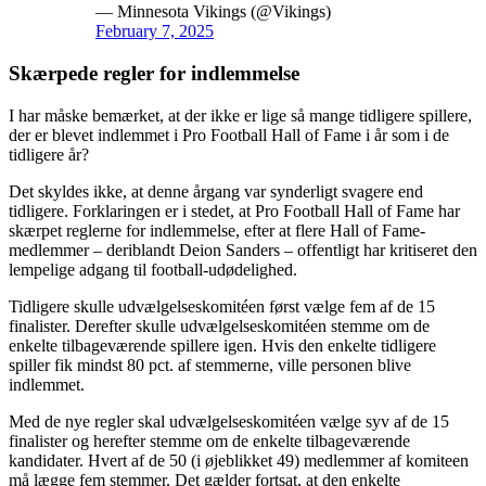
— Minnesota Vikings (@Vikings)
February 7, 2025
Skærpede regler for indlemmelse
I har måske bemærket, at der ikke er lige så mange tidligere spillere,
der er blevet indlemmet i Pro Football Hall of Fame i år som i de
tidligere år?
Det skyldes ikke, at denne årgang var synderligt svagere end
tidligere. Forklaringen er i stedet, at Pro Football Hall of Fame har
skærpet reglerne for indlemmelse, efter at flere Hall of Fame-
medlemmer – deriblandt Deion Sanders – offentligt har kritiseret den
lempelige adgang til football-udødelighed.
Tidligere skulle udvælgelseskomitéen først vælge fem af de 15
finalister. Derefter skulle udvælgelseskomitéen stemme om de
enkelte tilbageværende spillere igen. Hvis den enkelte tidligere
spiller fik mindst 80 pct. af stemmerne, ville personen blive
indlemmet.
Med de nye regler skal udvælgelseskomitéen vælge syv af de 15
finalister og herefter stemme om de enkelte tilbageværende
kandidater. Hvert af de 50 (i øjeblikket 49) medlemmer af komiteen
må lægge fem stemmer. Det gælder fortsat, at den enkelte