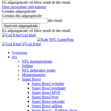
En adgangskode vil blive sendt til din email.
Dine personlige oplysninger
Gendan adgangskode
Gendan din adgangskode
din email
En adgangskode vil blive sendt til din email.
Gul klud
Nyhedslisten
NFL
NFL kampprogram
Stilling
NFL tiebreaker regler
Momentumeter
Super Bowl
Super Bowl nyheder
Super Bowl resultater
Super Bowl MVP
Super Bowl byer
Super Bowl rekorder
Super Bowl stilling
Super Bowl – Halftime show