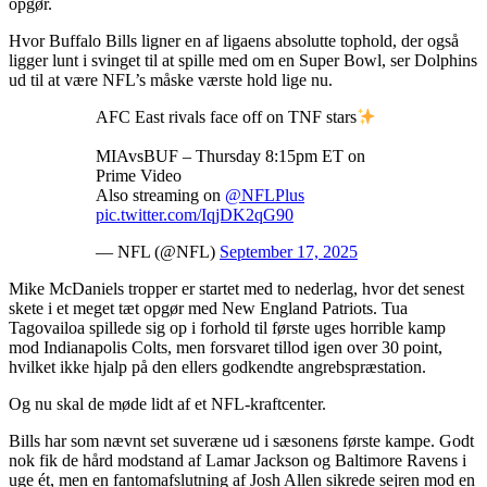
opgør.
Hvor Buffalo Bills ligner en af ligaens absolutte tophold, der også
ligger lunt i svinget til at spille med om en Super Bowl, ser Dolphins
ud til at være NFL’s måske værste hold lige nu.
AFC East rivals face off on TNF stars
MIAvsBUF – Thursday 8:15pm ET on
Prime Video
Also streaming on
@NFLPlus
pic.twitter.com/IqjDK2qG90
— NFL (@NFL)
September 17, 2025
Mike McDaniels tropper er startet med to nederlag, hvor det senest
skete i et meget tæt opgør med New England Patriots. Tua
Tagovailoa spillede sig op i forhold til første uges horrible kamp
mod Indianapolis Colts, men forsvaret tillod igen over 30 point,
hvilket ikke hjalp på den ellers godkendte angrebspræstation.
Og nu skal de møde lidt af et NFL-kraftcenter.
Bills har som nævnt set suveræne ud i sæsonens første kampe. Godt
nok fik de hård modstand af Lamar Jackson og Baltimore Ravens i
uge ét, men en fantomafslutning af Josh Allen sikrede sejren mod en