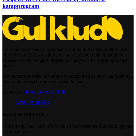
kampprogram
Gul Klud er dit site for amerikansk fodbold. Vi dækker alt fra NFL
til DAFF og ELF, og naturligvis også college football. Du får de
seneste nyheder, baggrundsartikler, analyse, NFL-rejser og meget
mere.
Den nemmeste måde at komme i kontakt med os på er via facebook,
men du kan også bruge nedenstående mail.
Kontakt os:
kontakt@gulklud.dk
Tweets by gulklud
Kom med i klubben
Tilmeld dig The Catch. Så får du alt det bedste fra Gul Klud lige ned
i din mailbox.