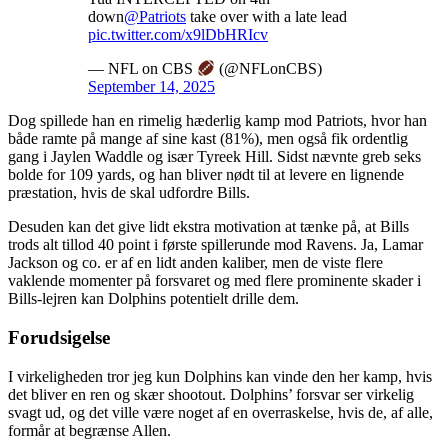
down
@Patriots
take over with a late lead
pic.twitter.com/x9lDbHRIcv
— NFL on CBS
(@NFLonCBS)
September 14, 2025
Dog spillede han en rimelig hæderlig kamp mod Patriots, hvor han
både ramte på mange af sine kast (81%), men også fik ordentlig
gang i Jaylen Waddle og især Tyreek Hill. Sidst nævnte greb seks
bolde for 109 yards, og han bliver nødt til at levere en lignende
præstation, hvis de skal udfordre Bills.
Desuden kan det give lidt ekstra motivation at tænke på, at Bills
trods alt tillod 40 point i første spillerunde mod Ravens. Ja, Lamar
Jackson og co. er af en lidt anden kaliber, men de viste flere
vaklende momenter på forsvaret og med flere prominente skader i
Bills-lejren kan Dolphins potentielt drille dem.
Forudsigelse
I virkeligheden tror jeg kun Dolphins kan vinde den her kamp, hvis
det bliver en ren og skær shootout. Dolphins’ forsvar ser virkelig
svagt ud, og det ville være noget af en overraskelse, hvis de, af alle,
formår at begrænse Allen.