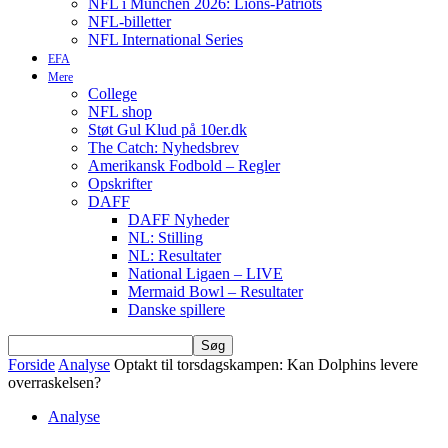
NFL i München 2026: Lions-Patriots
NFL-billetter
NFL International Series
EFA
Mere
College
NFL shop
Støt Gul Klud på 10er.dk
The Catch: Nyhedsbrev
Amerikansk Fodbold – Regler
Opskrifter
DAFF
DAFF Nyheder
NL: Stilling
NL: Resultater
National Ligaen – LIVE
Mermaid Bowl – Resultater
Danske spillere
Forside
Analyse
Optakt til torsdagskampen: Kan Dolphins levere
overraskelsen?
Analyse