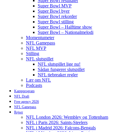
Super Bowl resultater
Super Bowl MVP
Super Bowl byer
Super Bowl rekorder
Super Bowl stilling
Super Bowl – Halftime show
Super Bowl – Nationalmelodi
Momentumeter
NFL Gamepass
NFL MVP
Stilling
NFL slutspillet
NFL slutspillet lige nu!
Sådan fungerer slutspillet
NFL tiebreaker regler
Lær om NFL
Podcasts
Kampprogram
NFL Draft
Free agency 2026
NFL Gamepass
Rejser
NFL London 2026: Wembley og Tottenham
NFL i Paris 2026: Saints-Steelers
NFL i Madrid 2026: Falcons-Bengals