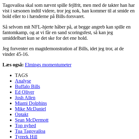
Tagovailoa skal som nævnt spille fejlfrit, men med de takter han har
vist i sæsonen indtil videre, tror jeg nok, han kommer til at smide en
bold eller to i hænderne på Bills-forsvaret.
Så selvom mit NFL-hjerte håber på, at begge angreb kan spille en
fantomkamp, og at vi får en sand scoringsfest, så kan jeg
umiddelbart kun se det ske for det ene hold.
Jeg forventer en magtdemonstration af Bills, idet jeg tror, at de
vinder 45-16.
Læs også:
Elmings momentumeter
TAGS
Analyse
Buffalo Bills
Ed Oliver
Josh Allen
Miami Dolphins
Mike McDaniel
Optakt
Sean McDermott
Top nyhed
Tua Tagovailoa
Tyreek Hill