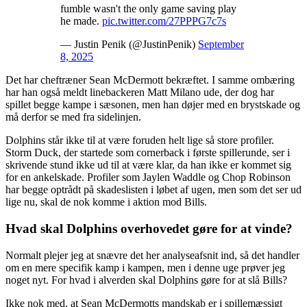
fumble wasn't the only game saving play
he made.
pic.twitter.com/27PPPG7c7s
— Justin Penik (@JustinPenik)
September
8, 2025
Det har cheftræner Sean McDermott bekræftet. I samme ombæring
har han også meldt linebackeren Matt Milano ude, der dog har
spillet begge kampe i sæsonen, men han døjer med en brystskade og
må derfor se med fra sidelinjen.
Dolphins står ikke til at være foruden helt lige så store profiler.
Storm Duck, der startede som cornerback i første spillerunde, ser i
skrivende stund ikke ud til at være klar, da han ikke er kommet sig
for en ankelskade. Profiler som Jaylen Waddle og Chop Robinson
har begge optrådt på skadeslisten i løbet af ugen, men som det ser ud
lige nu, skal de nok komme i aktion mod Bills.
Hvad skal Dolphins overhovedet gøre for at vinde?
Normalt plejer jeg at snævre det her analyseafsnit ind, så det handler
om en mere specifik kamp i kampen, men i denne uge prøver jeg
noget nyt. For hvad i alverden skal Dolphins gøre for at slå Bills?
Ikke nok med, at Sean McDermotts mandskab er i spillemæssigt