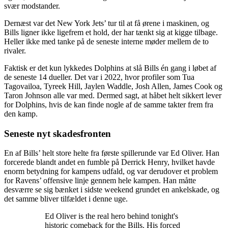
svær modstander.
Dernæst var det New York Jets’ tur til at få ørene i maskinen, og
Bills ligner ikke ligefrem et hold, der har tænkt sig at kigge tilbage.
Heller ikke med tanke på de seneste interne møder mellem de to
rivaler.
Faktisk er det kun lykkedes Dolphins at slå Bills én gang i løbet af
de seneste 14 dueller. Det var i 2022, hvor profiler som Tua
Tagovailoa, Tyreek Hill, Jaylen Waddle, Josh Allen, James Cook og
Taron Johnson alle var med. Dermed sagt, at håbet helt sikkert lever
for Dolphins, hvis de kan finde nogle af de samme takter frem fra
den kamp.
Seneste nyt skadesfronten
En af Bills’ helt store helte fra første spillerunde var Ed Oliver. Han
forcerede blandt andet en fumble på Derrick Henry, hvilket havde
enorm betydning for kampens udfald, og var derudover et problem
for Ravens’ offensive linje gennem hele kampen. Han måtte
desværre se sig bænket i sidste weekend grundet en ankelskade, og
det samme bliver tilfældet i denne uge.
Ed Oliver is the real hero behind tonight's
historic comeback for the Bills. His forced