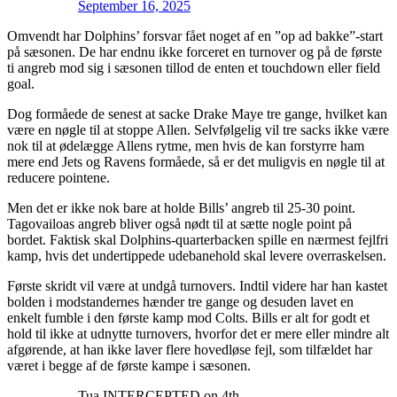
September 16, 2025
Omvendt har Dolphins’ forsvar fået noget af en ”op ad bakke”-start
på sæsonen. De har endnu ikke forceret en turnover og på de første
ti angreb mod sig i sæsonen tillod de enten et touchdown eller field
goal.
Dog formåede de senest at sacke Drake Maye tre gange, hvilket kan
være en nøgle til at stoppe Allen. Selvfølgelig vil tre sacks ikke være
nok til at ødelægge Allens rytme, men hvis de kan forstyrre ham
mere end Jets og Ravens formåede, så er det muligvis en nøgle til at
reducere pointene.
Men det er ikke nok bare at holde Bills’ angreb til 25-30 point.
Tagovailoas angreb bliver også nødt til at sætte nogle point på
bordet. Faktisk skal Dolphins-quarterbacken spille en nærmest fejlfri
kamp, hvis det undertippede udebanehold skal levere overraskelsen.
Første skridt vil være at undgå turnovers. Indtil videre har han kastet
bolden i modstandernes hænder tre gange og desuden lavet en
enkelt fumble i den første kamp mod Colts. Bills er alt for godt et
hold til ikke at udnytte turnovers, hvorfor det er mere eller mindre alt
afgørende, at han ikke laver flere hovedløse fejl, som tilfældet har
været i begge af de første kampe i sæsonen.
Tua INTERCEPTED on 4th