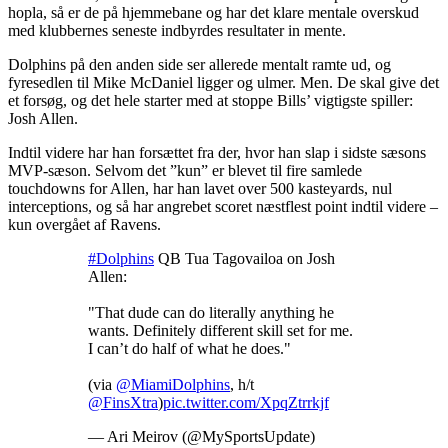
hopla, så er de på hjemmebane og har det klare mentale overskud
med klubbernes seneste indbyrdes resultater in mente.
Dolphins på den anden side ser allerede mentalt ramte ud, og
fyresedlen til Mike McDaniel ligger og ulmer. Men. De skal give det
et forsøg, og det hele starter med at stoppe Bills’ vigtigste spiller:
Josh Allen.
Indtil videre har han forsættet fra der, hvor han slap i sidste sæsons
MVP-sæson. Selvom det ”kun” er blevet til fire samlede
touchdowns for Allen, har han lavet over 500 kasteyards, nul
interceptions, og så har angrebet scoret næstflest point indtil videre –
kun overgået af Ravens.
#Dolphins
QB Tua Tagovailoa on Josh
Allen:
"That dude can do literally anything he
wants. Definitely different skill set for me.
I can’t do half of what he does."
(via
@MiamiDolphins
, h/t
@FinsXtra
)
pic.twitter.com/XpqZtrrkjf
— Ari Meirov (@MySportsUpdate)