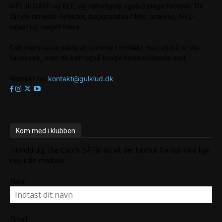
NFL til DAFF og ELF, og naturligvis også college football. Du
får de seneste nyheder, baggrundsartikler, analyse, NFL-
rejser og meget mere.
Den nemmeste måde at komme i kontakt med os på er via
facebook, men du kan også bruge nedenstående mail.
Kontakt os:
kontakt@gulklud.dk
Tweets by gulklud
Kom med i klubben
Tilmeld dig The Catch. Så får du alt det bedste fra Gul Klud lige
ned i din mailbox.
Navn
Email