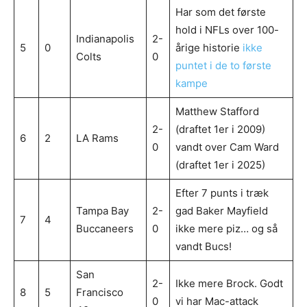
Har som det første
hold i NFLs over 100-
Indianapolis
2-
5
0
årige historie
ikke
Colts
0
puntet i de to første
kampe
Matthew Stafford
2-
(draftet 1er i 2009)
6
2
LA Rams
0
vandt over Cam Ward
(draftet 1er i 2025)
Efter 7 punts i træk
Tampa Bay
2-
gad Baker Mayfield
7
4
Buccaneers
0
ikke mere piz… og så
vandt Bucs!
San
2-
Ikke mere Brock. Godt
8
5
Francisco
0
vi har Mac-attack