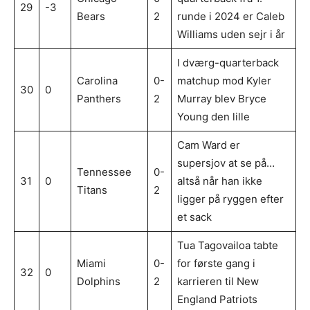
29
-3
Bears
2
runde i 2024 er Caleb
Williams uden sejr i år
I dværg-quarterback
Carolina
0-
matchup mod Kyler
30
0
Panthers
2
Murray blev Bryce
Young den lille
Cam Ward er
supersjov at se på…
Tennessee
0-
31
0
altså når han ikke
Titans
2
ligger på ryggen efter
et sack
Tua Tagovailoa tabte
Miami
0-
for første gang i
32
0
Dolphins
2
karrieren til New
England Patriots