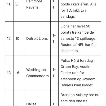
Baltimore
1-
11
6
bolde i karrieren. Alle
Ravens
1
for TD, inkl. to i
søndags
Lions har lavet 50
point i tre kampe de
1-
12
10
Detroit Lions
seneste 13 spilleuge.
1
Resten af NFL har én
tilsammen.
Puha. Hård torsdag i
Green Bay. Austin
Washington
1-
13
-6
Ekeler ude for
Commanders
1
sæsonen og Jaydem
Daniels knæskadet
Brandon Aubrey har nu
som den eneste i
Dallas
1-