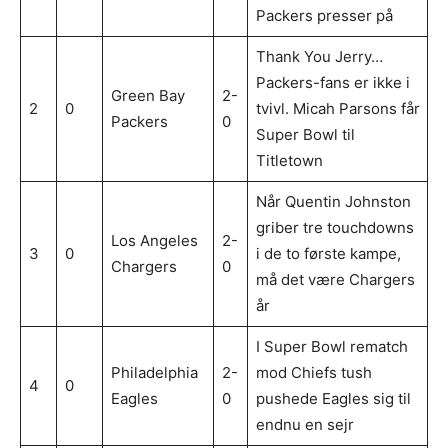
Packers presser på
Thank You Jerry…
Packers-fans er ikke i
Green Bay
2-
2
0
tvivl. Micah Parsons får
Packers
0
Super Bowl til
Titletown
Når Quentin Johnston
griber tre touchdowns
Los Angeles
2-
3
0
i de to første kampe,
Chargers
0
må det være Chargers
år
I Super Bowl rematch
Philadelphia
2-
mod Chiefs tush
4
0
Eagles
0
pushede Eagles sig til
endnu en sejr