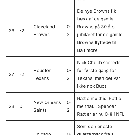
De nye Browns fik
tæsk af de gamle
Cleveland
0-
Browns på 30 års
26
-2
Browns
2
jubilæet for de gamle
Browns flyttede til
Baltimore
Nick Chubb scorede
Houston
0-
for første gang for
27
-2
Texans
2
Texans, men det var
ikke nok Bucs
Rattle me this, Rattle
New Orleans
0-
28
0
me that… Spencer
Saints
2
Rattler er nu 0-8 i NFL
Som den eneste
Chicago
0-
quarterback fra 1.