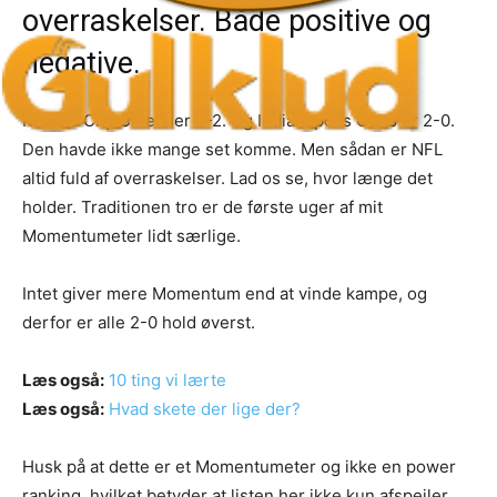
overraskelser. Både positive og
negative.
Kansas City Chiefs er 0-2. Og Indianapolis Colts er 2-0.
Den havde ikke mange set komme. Men sådan er NFL
altid fuld af overraskelser. Lad os se, hvor længe det
holder. Traditionen tro er de første uger af mit
Momentumeter lidt særlige.
Intet giver mere Momentum end at vinde kampe, og
derfor er alle 2-0 hold øverst.
Læs også:
10 ting vi lærte
Læs også:
Hvad skete der lige der?
Husk på at dette er et Momentumeter og ikke en power
ranking, hvilket betyder at listen her ikke kun afspejler