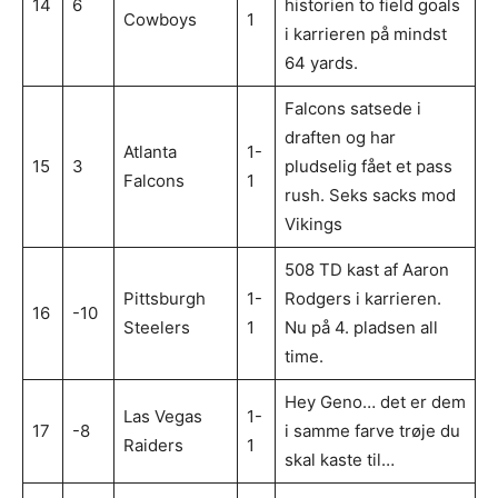
14
6
historien to field goals
Cowboys
1
i karrieren på mindst
64 yards.
Falcons satsede i
draften og har
Atlanta
1-
15
3
pludselig fået et pass
Falcons
1
rush. Seks sacks mod
Vikings
508 TD kast af Aaron
Pittsburgh
1-
Rodgers i karrieren.
16
-10
Steelers
1
Nu på 4. pladsen all
time.
Hey Geno… det er dem
Las Vegas
1-
17
-8
i samme farve trøje du
Raiders
1
skal kaste til…