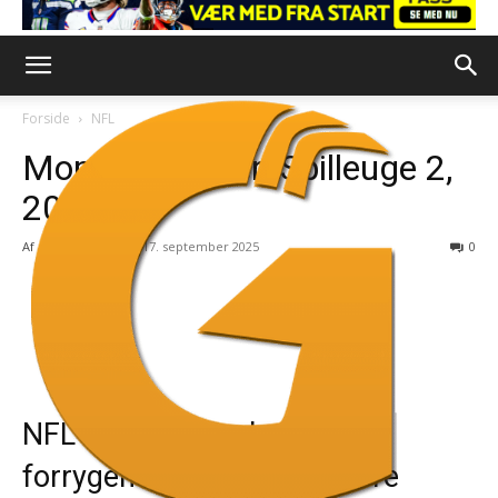
Forside
NFL
Momentumeter. Spilleuge 2,
2025
Af
Claus Elming
-
17. september 2025
0
NFL-sæsonen er kommet
forrygende i gang med store