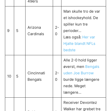
49ers
Man skulle tro de var
et ishockeyhold. De
spiller kun tre
Arizona
2-
9
5
perioder…
Cardinals
0
Læs også:
Her var
Hjalte blandt NFLs
bedste
Alle 2-0 hold ligger
øverst, men
Bengals
Cincinnati
2-
uden Joe Burrow
10
5
Bengals
0
burde ligge længere
nede. Meget
længere…
Receiver Devontez
Walker har grebet tre