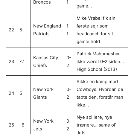
Broncos
1
game…
Mike Vrabel fik sin
New England
1-
første sejr som
22
5
Patriots
1
headcaoch for sit
gamle hold
Patrick Mahomeshar
Kansas City
0-
23
-2
ikke været 0-2 siden…
Chiefs
2
High School (2013)
Sikke en kamp mod
New York
0-
Cowboys. Hvordan de
24
5
Giants
2
tabte den, forstår man
ikke…
Nye spillere, nye
New York
0-
25
-6
trænere… same ol’
Jets
2
Jets