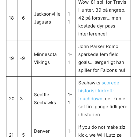
Wow. 81 spil for Travis
Hunter. 39 på angreb.
Jacksonville
1-
18
-6
42 på forsvar… men
Jaguars
1
kostede dyr pass
interference!
John Parker Romo
Minnesota
1-
sparkede fem field
19
-9
Vikings
1
goals… ærgerligt han
spiller for Falcons nu!
Seahawks
scorede
historisk kickoff-
Seattle
1-
20
3
touchdown
, der kun er
Seahawks
1
set fire gange tidligere
i historien
If you do not make ziz
Denver
1-
21
-5
kick, we Will Lutz ze