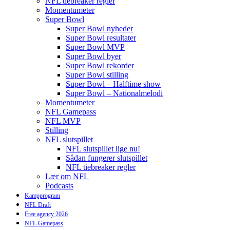
NFL tiebreaker regler
Momentumeter
Super Bowl
Super Bowl nyheder
Super Bowl resultater
Super Bowl MVP
Super Bowl byer
Super Bowl rekorder
Super Bowl stilling
Super Bowl – Halftime show
Super Bowl – Nationalmelodi
Momentumeter
NFL Gamepass
NFL MVP
Stilling
NFL slutspillet
NFL slutspillet lige nu!
Sådan fungerer slutspillet
NFL tiebreaker regler
Lær om NFL
Podcasts
Kampprogram
NFL Draft
Free agency 2026
NFL Gamepass