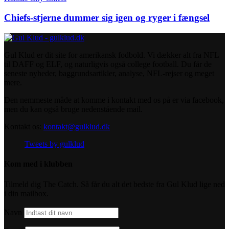
Chiefs-stjerne dummer sig igen og ryger i fængsel
Gul Klud er dit site for amerikansk fodbold. Vi dækker alt fra NFL
til DAFF og ELF, og naturligvis også college football. Du får de
seneste nyheder, baggrundsartikler, analyse, NFL-rejser og meget
mere.
Den nemmeste måde at komme i kontakt med os på er via facebook,
men du kan også bruge nedenstående mail.
Kontakt os:
kontakt@gulklud.dk
Tweets by gulklud
Kom med i klubben
Tilmeld dig The Catch. Så får du alt det bedste fra Gul Klud lige ned
i din mailbox.
Navn