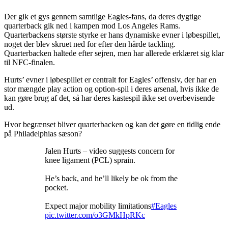
Der gik et gys gennem samtlige Eagles-fans, da deres dygtige
quarterback gik ned i kampen mod Los Angeles Rams.
Quarterbackens største styrke er hans dynamiske evner i løbespillet,
noget der blev skruet ned for efter den hårde tackling.
Quarterbacken haltede efter sejren, men har allerede erklæret sig klar
til NFC-finalen.
Hurts’ evner i løbespillet er centralt for Eagles’ offensiv, der har en
stor mængde play action og option-spil i deres arsenal, hvis ikke de
kan gøre brug af det, så har deres kastespil ikke set overbevisende
ud.
Hvor begrænset bliver quarterbacken og kan det gøre en tidlig ende
på Philadelphias sæson?
Jalen Hurts – video suggests concern for
knee ligament (PCL) sprain.
He’s back, and he’ll likely be ok from the
pocket.
Expect major mobility limitations
#Eagles
pic.twitter.com/o3GMkHpRKc