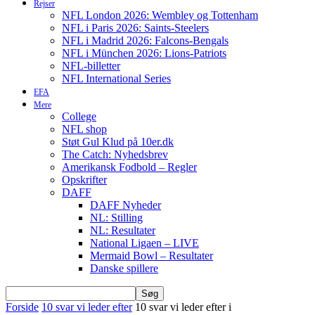
Rejser
NFL London 2026: Wembley og Tottenham
NFL i Paris 2026: Saints-Steelers
NFL i Madrid 2026: Falcons-Bengals
NFL i München 2026: Lions-Patriots
NFL-billetter
NFL International Series
EFA
Mere
College
NFL shop
Støt Gul Klud på 10er.dk
The Catch: Nyhedsbrev
Amerikansk Fodbold – Regler
Opskrifter
DAFF
DAFF Nyheder
NL: Stilling
NL: Resultater
National Ligaen – LIVE
Mermaid Bowl – Resultater
Danske spillere
Forside
10 svar vi leder efter
10 svar vi leder efter i