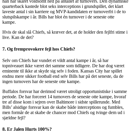
han har skåret voldsomt ned på antallet af turnovers. Den dynamiske
quarterback kastede blot seks interceptions i grundspillet, det klart
laveste antal i sin karriere og MVP-kandidaten er turnoverfri i de to
slutspilskampe i år. Bills har blot én turnover i de seneste otte
kampe.
Hvis de skal slå Chiefs, så kræver det, at de holder den fejlfri stime i
live. Kan de det?
7. Og fremprovokere fejl hos Chiefs?
Selv om Chiefs har vundet et vildt antal kampe i år, så har
topniveauet ikke været det samme som tidligere. De har dog været
eminente til ikke at skyde sig selv i foden. Kansas City har spillet
endnu mere sikker football end selv Bills har på det seneste, da de
ingen turnovers har de seneste otte kampe.
Buffalos forsvar har derimod været utroligt opportunistiske i samme
periode. De har forceret 14 turnovers de seneste otte kampe, hvoraf
tre af disse kom i sejren over Baltimore i sidste spillerunde. Med
Bills’ alsidige forsvar kan de skabe både interceptions og fumbles,
men formår de at skabe de chancer mod Chiefs og tvinge dem ud i
sjældne fejl?
8. Er Jalen Hurts 100%?