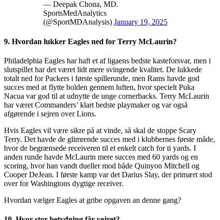
— Deepak Chona, MD.
SportsMedAnalytics
(@SportMDAnalysis)
January 19, 2025
9. Hvordan lukker Eagles ned for Terry McLaurin?
Philadelphia Eagles har haft et af ligaens bedste kasteforsvar, men i
slutspillet har det været lidt mere svingende kvalitet. De lukkede
totalt ned for Packers i første spillerunde, men Rams havde god
succes med at flytte bolden gennem luften, hvor specielt Puka
Nacua var god til at udnytte de unge cornerbacks. Terry McLaurin
har været Commanders’ klart bedste playmaker og var også
afgørende i sejren over Lions.
Hvis Eagles vil være sikre på at vinde, så skal de stoppe Scary
Terry. Det havde de glimrende succes med i klubbernes første måde,
hvor de begrænsede receiveren til et enkelt catch for ti yards. I
anden runde havde McLaurin mere succes med 60 yards og en
scoring, hvor han vandt dueller mod både Quinyon Mitchell og
Cooper DeJean. I første kamp var det Darius Slay, der primært stod
over for Washingtons dygtige receiver.
Hvordan vælger Eagles at gribe opgaven an denne gang?
10. Hvor stor betydning får vejret?