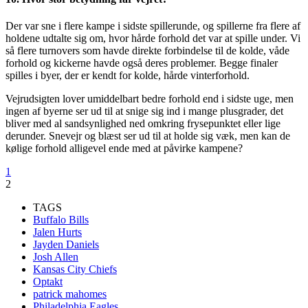
Der var sne i flere kampe i sidste spillerunde, og spillerne fra flere af
holdene udtalte sig om, hvor hårde forhold det var at spille under. Vi
så flere turnovers som havde direkte forbindelse til de kolde, våde
forhold og kickerne havde også deres problemer. Begge finaler
spilles i byer, der er kendt for kolde, hårde vinterforhold.
Vejrudsigten lover umiddelbart bedre forhold end i sidste uge, men
ingen af byerne ser ud til at snige sig ind i mange plusgrader, det
bliver med al sandsynlighed ned omkring frysepunktet eller lige
derunder. Snevejr og blæst ser ud til at holde sig væk, men kan de
kølige forhold alligevel ende med at påvirke kampene?
1
2
TAGS
Buffalo Bills
Jalen Hurts
Jayden Daniels
Josh Allen
Kansas City Chiefs
Optakt
patrick mahomes
Philadelphia Eagles