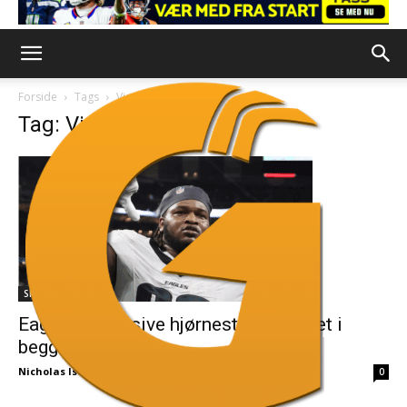
Forside
Tags
Vic Fangio
Tag: Vic Fangio
Skader
Eagles’ defensive hjørnesten opereret i
begge skuldre
Nicholas Isak Jørgensen
-
4. december 2025
0