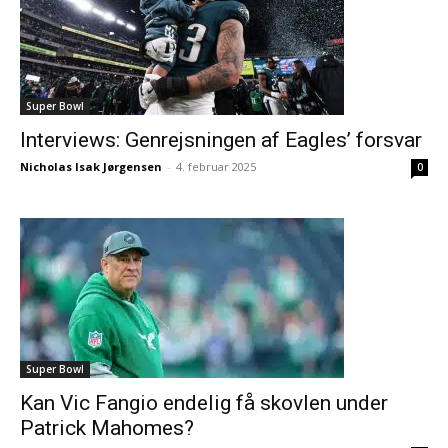
Super Bowl
Interviews: Genrejsningen af Eagles’ forsvar
Nicholas Isak Jørgensen
-
4. februar 2025
0
Super Bowl
Kan Vic Fangio endelig få skovlen under
Patrick Mahomes?