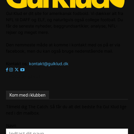
Gul Klud er dit site for amerikansk fodbold. Vi dækker alt fra
NFL til DAFF og ELF, og naturligvis også college football. Du
får de seneste nyheder, baggrundsartikler, analyse, NFL-
rejser og meget mere.
Den nemmeste måde at komme i kontakt med os på er via
facebook, men du kan også bruge nedenstående mail.
Kontakt os:
kontakt@gulklud.dk
Tweets by gulklud
Kom med i klubben
Tilmeld dig The Catch. Så får du alt det bedste fra Gul Klud lige
ned i din mailbox.
Navn