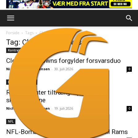
Forside
Tags
Cleveland Browns
Tag: Cleveland Browns
Kontraktforlængelse
Cleveland Browns forgylder forsvarsduo
Nicholas Isak Jørgensen
-
30. juli 2026
0
Baltimore Ravens
Ravens henter tiltrængt hjælp til
skyttegravene
Nicholas Isak Jørgensen
-
19. juli 2026
0
NFL
NFL-Bombe! Myles Garrett traded til Rams