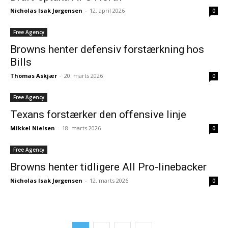
Nicholas Isak Jørgensen
-
12. april 2026
0
Free Agency
Browns henter defensiv forstærkning hos
Bills
Thomas Askjær
-
20. marts 2026
0
Free Agency
Texans forstærker den offensive linje
Mikkel Nielsen
-
18. marts 2026
0
Free Agency
Browns henter tidligere All Pro-linebacker
Nicholas Isak Jørgensen
-
12. marts 2026
0