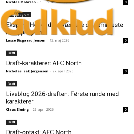
Nichlas Mohrsen
-
1. juni 2026
0
kampprogram
Ekspert: Her er det sværeste og nemmeste
kampprogram
Lasse Bisgaard Jensen
-
13. maj 2026
0
Draft
Draft-karakterer: AFC North
Nicholas Isak Jørgensen
-
27. april 2026
0
Draft
Liveblog 2026-draften: Første runde med
karakterer
Claus Elming
-
23. april 2026
0
Draft
Draft-optakt: AFC North