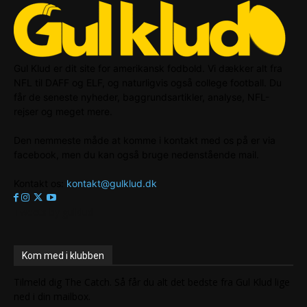
Gul Klud er dit site for amerikansk fodbold. Vi dækker alt fra
NFL til DAFF og ELF, og naturligvis også college football. Du
får de seneste nyheder, baggrundsartikler, analyse, NFL-
rejser og meget mere.
Den nemmeste måde at komme i kontakt med os på er via
facebook, men du kan også bruge nedenstående mail.
Kontakt os:
kontakt@gulklud.dk
Tweets by gulklud
Kom med i klubben
Tilmeld dig The Catch. Så får du alt det bedste fra Gul Klud lige
ned i din mailbox.