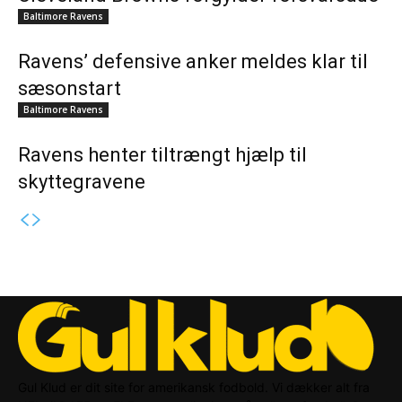
Baltimore Ravens
Ravens’ defensive anker meldes klar til
sæsonstart
Baltimore Ravens
Ravens henter tiltrængt hjælp til
skyttegravene
Gul Klud er dit site for amerikansk fodbold. Vi dækker alt fra