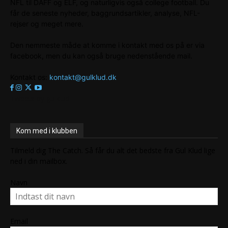
NFL til DAFF og ELF, og naturligvis også college football. Du
får de seneste nyheder, baggrundsartikler, analyse, NFL-
rejser og meget mere.
Den nemmeste måde at komme i kontakt med os på er via
facebook, men du kan også bruge nedenstående mail.
Kontakt os:
kontakt@gulklud.dk
Tweets by gulklud
Kom med i klubben
Tilmeld dig The Catch. Så får du alt det bedste fra Gul Klud lige
ned i din mailbox.
Navn
Email