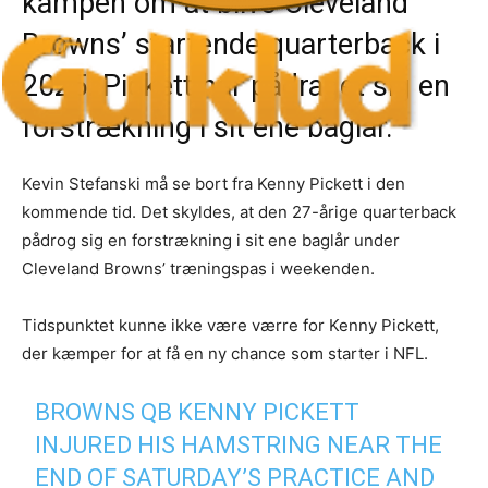
kampen om at blive Cleveland
Browns’ startende quarterback i
2025. Pickett har pådraget sig en
forstrækning i sit ene baglår.
Kevin Stefanski må se bort fra Kenny Pickett i den
kommende tid. Det skyldes, at den 27-årige quarterback
pådrog sig en forstrækning i sit ene baglår under
Cleveland Browns’ træningspas i weekenden.
Tidspunktet kunne ikke være værre for Kenny Pickett,
der kæmper for at få en ny chance som starter i NFL.
BROWNS QB KENNY PICKETT
INJURED HIS HAMSTRING NEAR THE
END OF SATURDAY’S PRACTICE AND