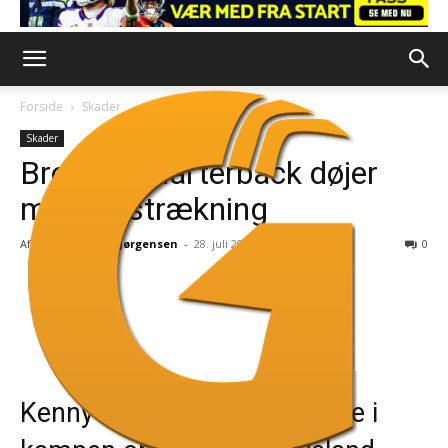
Forside
Skader
Skader
Browns-quarterback døjer
med forstrækning
Af
Nicholas Isak Jørgensen
-
28. juli 2025
0
Kenny Pickett er slået tilbage i