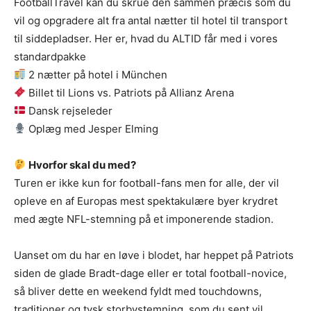
FootballTravel kan du skrue den sammen præcis som du
vil og opgradere alt fra antal nætter til hotel til transport
til siddepladser. Her er, hvad du ALTID får med i vores
standardpakke
2 nætter på hotel i München
Billet til Lions vs. Patriots på Allianz Arena
Dansk rejseleder
Oplæg med Jesper Elming
Hvorfor skal du med?
Turen er ikke kun for football-fans men for alle, der vil
opleve en af Europas mest spektakulære byer krydret
med ægte NFL-stemning på et imponerende stadion.
Uanset om du har en løve i blodet, har heppet på Patriots
siden de glade Bradt-dage eller er total football-novice,
så bliver dette en weekend fyldt med touchdowns,
traditioner og tysk storbystemning, som du sent vil