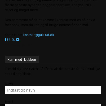
får de seneste nyheder, baggrundsartikler, analyse, NFL-
rejser og meget mere.
Den nemmeste måde at komme i kontakt med os på er via
facebook, men du kan også bruge nedenstående mail.
Kontakt os:
kontakt@gulklud.dk
Tweets by gulklud
Kom med i klubben
Tilmeld dig The Catch. Så får du alt det bedste fra Gul Klud lige
ned i din mailbox.
Navn
Email