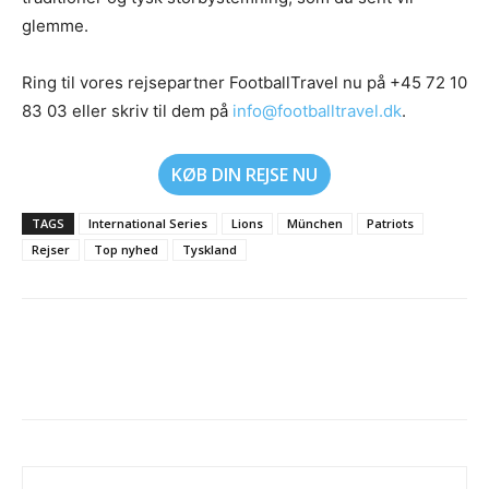
glemme.
Ring til vores rejsepartner FootballTravel nu på +45 72 10
83 03 eller skriv til dem på
info@footballtravel.dk
.
KØB DIN REJSE NU
TAGS
International Series
Lions
München
Patriots
Rejser
Top nyhed
Tyskland