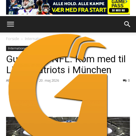
Forside
International
International
Rejser
Guten Tag NFL. Kom med til
Lions-Patriots i München
Af
Redaktionen
-
20. maj 2026
0