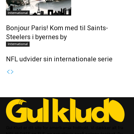
International
Bonjour Paris! Kom med til Saints-
Steelers i byernes by
International
NFL udvider sin internationale serie
Gul Klud er dit site for amerikansk fodbold. Vi dækker alt fra
NFL til DAFF og ELF, og naturligvis også college football. Du