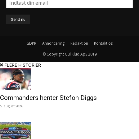
GDPR
Annoncering
Redaktion
Kontakt os
© Copyright Gul Klud ApS 2019
FLERE HISTORIER
Commanders henter Stefon Diggs
5. august 2026