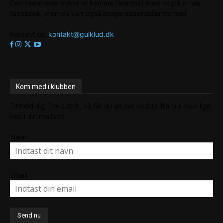
Den nemmeste måde at komme i kontakt med os på er via
facebook, men du kan også bruge nedenstående mail.
Kontakt os:
kontakt@gulklud.dk
Tweets by gulklud
Kom med i klubben
Tilmeld dig The Catch. Så får du alt det bedste fra Gul Klud lige
ned i din mailbox.
Navn
Email