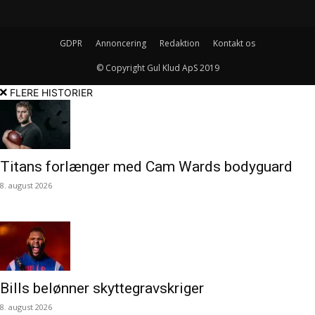
GDPR
Annoncering
Redaktion
Kontakt os
© Copyright Gul Klud ApS 2019
FLERE HISTORIER
Titans forlænger med Cam Wards bodyguard
8. august 2026
Bills belønner skyttegravskriger
8. august 2026