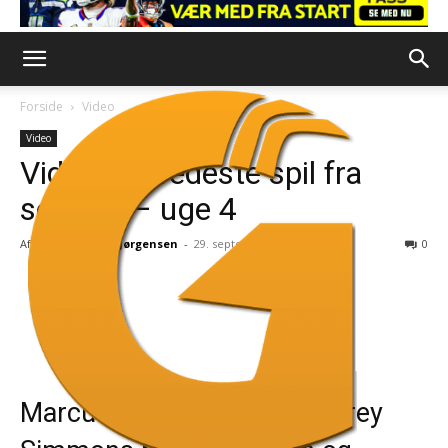
Forside
Video
Video
Video: De fedeste spil fra
søndag – uge 4
Af
Nicholas Isak Jørgensen
-
29. september 2025
0
Marcus Jones tryllede, Jeffrey