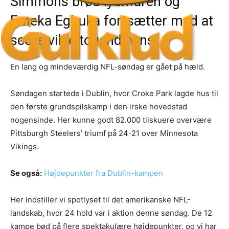
Simmons brød lydmuren og
Emeka Egbuka fortsætter med at
score vilde touchdowns.
En lang og mindeværdig NFL-søndag er gået på hæld.
Søndagen startede i Dublin, hvor Croke Park lagde hus til
den første grundspilskamp i den irske hovedstad
nogensinde. Her kunne godt 82.000 tilskuere overvære
Pittsburgh Steelers’ triumf på 24-21 over Minnesota
Vikings.
Se også:
Højdepunkter fra Dublin-kampen
Her indstiller vi spotlyset til det amerikanske NFL-
landskab, hvor 24 hold var i aktion denne søndag. De 12
kampe bød på flere spektakulære højdepunkter, og vi har