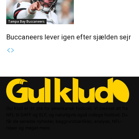
Tampa Bay Buccaneers
Buccaneers lever igen efter sjælden sejr
Gul Klud er dit site for amerikansk fodbold. Vi dækker alt fra
NFL til DAFF og ELF, og naturligvis også college football. Du
får de seneste nyheder, baggrundsartikler, analyse, NFL-
rejser og meget mere.