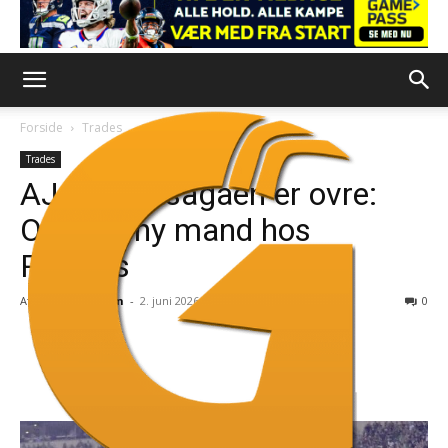
Forside
Trades
Trades
AJ Brown-sagaen er ovre:
Officielt ny mand hos
Patriots
Af
Mikkel Nielsen
-
2. juni 2026
0