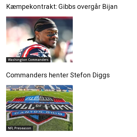
Kæmpekontrakt: Gibbs overgår Bijan
Washington Commanders
Commanders henter Stefon Diggs
NFL Preseason