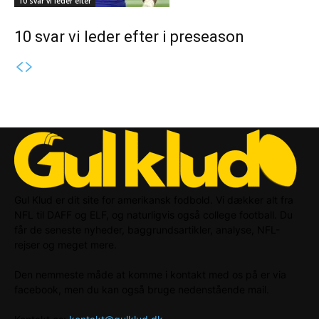
10 svar vi leder efter
10 svar vi leder efter i preseason
Gul Klud er dit site for amerikansk fodbold. Vi dækker alt fra
NFL til DAFF og ELF, og naturligvis også college football. Du
får de seneste nyheder, baggrundsartikler, analyse, NFL-
rejser og meget mere.
Den nemmeste måde at komme i kontakt med os på er via
facebook, men du kan også bruge nedenstående mail.