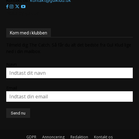
Kontakt os:
kontakt@gulklud.dk
Posts by gulklud
Kom med i klubben
Tilmeld dig The Catch. Så får du alt det bedste fra Gul Klud lige
ned i din mailbox.
Navn
Email
GDPR
Annoncering
Redaktion
Kontakt os