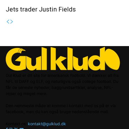
Jets trader Justin Fields
Gul Klud er dit site for amerikansk fodbold. Vi dækker alt fra
NFL til DAFF og ELF, og naturligvis også college football. Du
får de seneste nyheder, baggrundsartikler, analyse, NFL-
rejser og meget mere.
Den nemmeste måde at komme i kontakt med os på er via
facebook, men du kan også bruge nedenstående mail.
Kontakt os:
kontakt@gulklud.dk