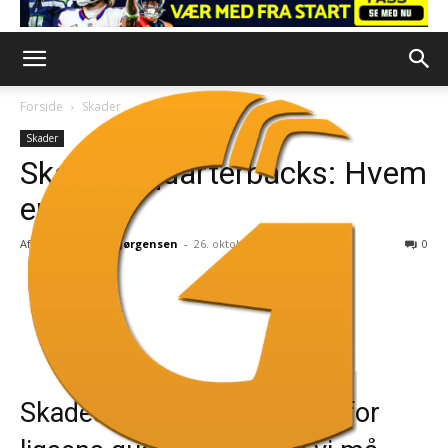
Forside
Skader
Skader
Skadede quarterbacks: Hvem
er ude?
Af
Nicholas Isak Jørgensen
-
26. oktober 2025
0
Skadeshelvedet fortsætter for