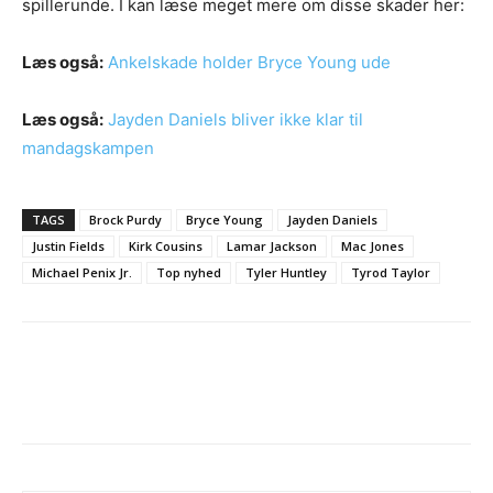
spillerunde. I kan læse meget mere om disse skader her:
Læs også:
Ankelskade holder Bryce Young ude
Læs også:
Jayden Daniels bliver ikke klar til
mandagskampen
TAGS
Brock Purdy
Bryce Young
Jayden Daniels
Justin Fields
Kirk Cousins
Lamar Jackson
Mac Jones
Michael Penix Jr.
Top nyhed
Tyler Huntley
Tyrod Taylor