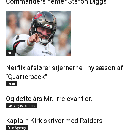
Commanders henter Stefon Diggs
NFL
Netflix afslører stjernerne i ny sæson af
“Quarterback”
Draft
Og dette års Mr. Irrelevant er…
Las Vegas Raiders
Kaptajn Kirk skriver med Raiders
Free Agency