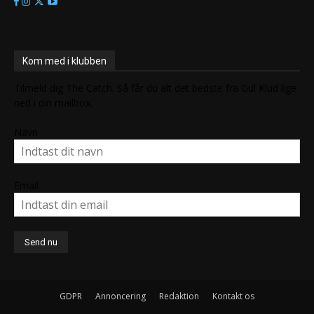
Tweets by gulklud
Kom med i klubben
Tilmeld dig The Catch. Så får du alt det bedste fra Gul Klud lige
ned i din mailbox.
Navn
Email
GDPR
Annoncering
Redaktion
Kontakt os