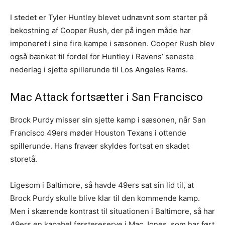
I stedet er Tyler Huntley blevet udnævnt som starter på
bekostning af Cooper Rush, der på ingen måde har
imponeret i sine fire kampe i sæsonen. Cooper Rush blev
også bænket til fordel for Huntley i Ravens’ seneste
nederlag i sjette spillerunde til Los Angeles Rams.
Mac Attack fortsætter i San Francisco
Brock Purdy misser sin sjette kamp i sæsonen, når San
Francisco 49ers møder Houston Texans i ottende
spillerunde. Hans fravær skyldes fortsat en skadet
storetå.
Ligesom i Baltimore, så havde 49ers sat sin lid til, at
Brock Purdy skulle blive klar til den kommende kamp.
Men i skærende kontrast til situationen i Baltimore, så har
49ers en kapabel førstereserve i Mac Jones, som har ført