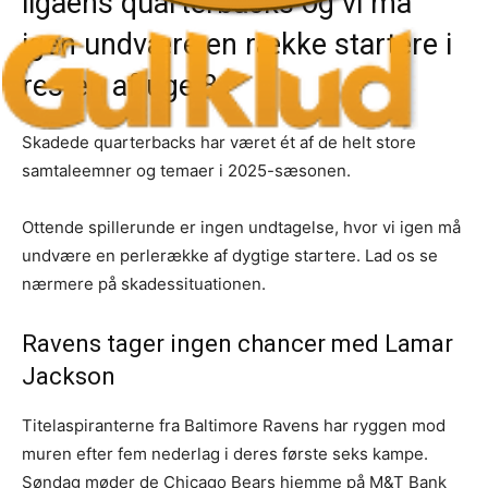
ligaens quarterbacks og vi må
igen undvære en række startere i
resten af uge 8.
Skadede quarterbacks har været ét af de helt store
samtaleemner og temaer i 2025-sæsonen.
Ottende spillerunde er ingen undtagelse, hvor vi igen må
undvære en perlerække af dygtige startere. Lad os se
nærmere på skadessituationen.
Ravens tager ingen chancer med Lamar
Jackson
Titelaspiranterne fra Baltimore Ravens har ryggen mod
muren efter fem nederlag i deres første seks kampe.
Søndag møder de Chicago Bears hjemme på M&T Bank