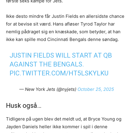
første seks kampe for Jets.
Ikke desto mindre får Justin Fields en allersidste chance
for at bevise sit værd. Hans afløser Tyrod Taylor har
nemlig pådraget sig en knæskade, som betyder, at han
ikke kan spille mod Cincinnati Bengals denne søndag.
JUSTIN FIELDS WILL START AT QB
AGAINST THE BENGALS.
PIC.TWITTER.COM/HT5LSKYLKU
— New York Jets (@nyjets)
October 25, 2025
Husk også…
Tidligere på ugen blev det meldt ud, at Bryce Young og
Jayden Daniels heller ikke kommer i spil i denne