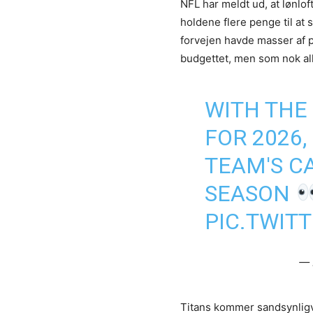
NFL har meldt ud, at lønlof
holdene flere penge til at 
forvejen havde masser af pe
budgettet, men som nok all
WITH THE
FOR 2026,
TEAM'S C
SEASON
PIC.TWIT
— 
Titans kommer sandsynligvis