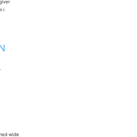
giver
m i
ON
T
 med wide