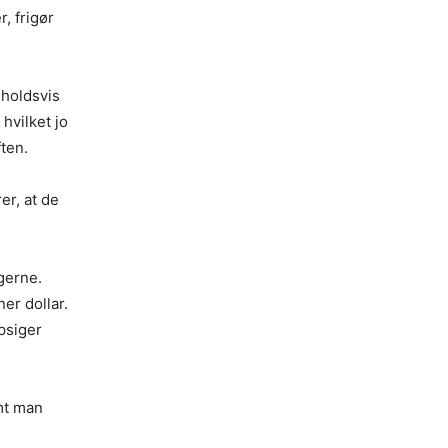
, frigør
nholdsvis
hvilket jo
ften.
er, at de
ngerne.
er dollar.
psiger
mt man