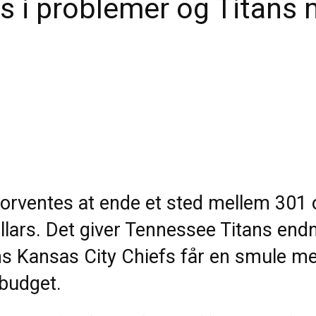
efs i problemer og Titans
 forventes at ende et sted mellem 301 
ollars. Det giver Tennessee Titans end
s Kansas City Chiefs får en smule m
 budget.