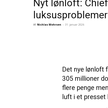
Nyt lønloft: Chi
luksusproblemer
Af
Nichlas Mohrsen
-
31. januar 2026
Del
Det nye lønloft
305 millioner d
flere penge men
luft i et presset