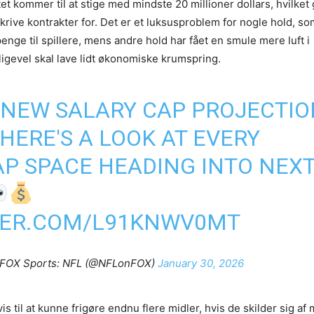
tet kommer til at stige med mindste 20 millioner dollars, hvilket 
skrive kontrakter for. Det er et luksusproblem for nogle hold, so
nge til spillere, mens andre hold har fået en smule mere luft i
igevel skal lave lidt økonomiske krumspring.
 NEW SALARY CAP PROJECTI
 HERE'S A LOOK AT EVERY
AP SPACE HEADING INTO NEX
TER.COM/L91KNWV0MT
FOX Sports: NFL (@NFLonFOX)
January 30, 2026
 til at kunne frigøre endnu flere midler, hvis de skilder sig af