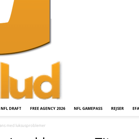
NFL DRAFT
FREE AGENCY 2026
NFL GAMEPASS
REJSER
EF
Titans med luksusproblemer