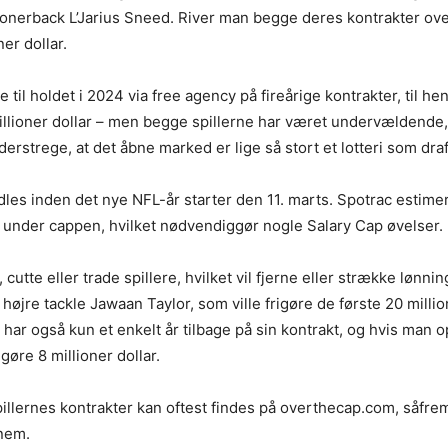
conerback L’Jarius Sneed. River man begge deres kontrakter over
er dollar.
il holdet i 2024 via free agency på fireårige kontrakter, til he
millioner dollar – men begge spillerne har været undervældende, 
nderstrege, at det åbne marked er lige så stort et lotteri som dra
dles inden det nye NFL-år starter den 11. marts. Spotrac estimer
ar under cappen, hvilket nødvendiggør nogle Salary Cap øvelser.
cutte eller trade spillere, hvilket vil fjerne eller strække lønni
højre tackle Jawaan Taylor, som ville frigøre de første 20 million
ar også kun et enkelt år tilbage på sin kontrakt, og hvis man o
igøre 8 millioner dollar.
illernes kontrakter kan oftest findes på overthecap.com, såfre
nnem.