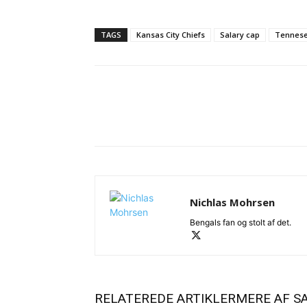
TAGS
Kansas City Chiefs
Salary cap
Tennese
Del
Nichlas Mohrsen
Bengals fan og stolt af det.
RELATEREDE ARTIKLER
MERE AF S