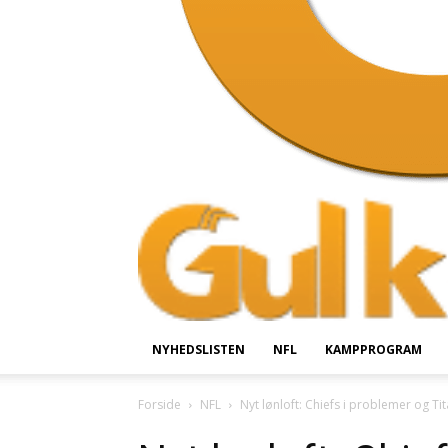
NYHEDSLISTEN
NFL
KAMPPROGRAM
Forside
NFL
Nyt lønloft: Chiefs i problemer og 