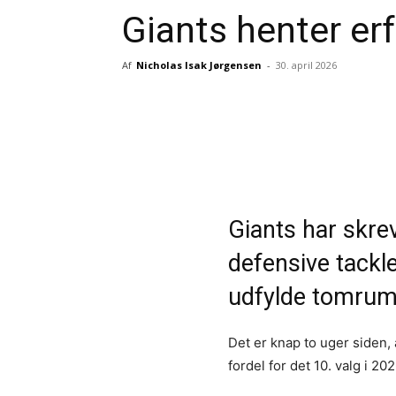
Giants henter er
Af
Nicholas Isak Jørgensen
-
30. april 2026
Del
Giants har skre
defensive tackle
udfylde tomrum
Det er knap to uger siden,
fordel for det 10. valg i 20