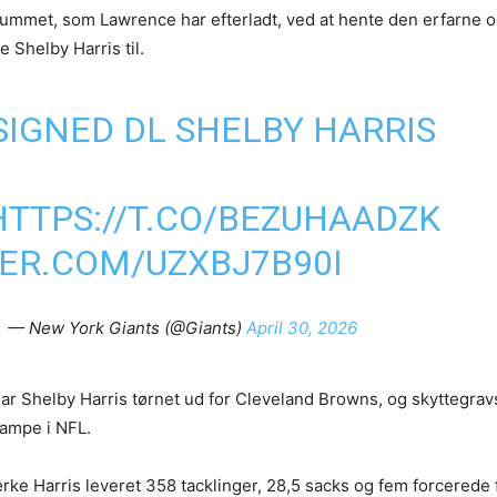
ummet, som Lawrence har efterladt, ved at hente den erfarne 
 Shelby Harris til.
SIGNED DL SHELBY HARRIS
HTTPS://T.CO/BEZUHAADZK
TER.COM/UZXBJ7B90I
— New York Giants (@Giants)
April 30, 2026
ar Shelby Harris tørnet ud for Cleveland Browns, og skyttegrav
kampe i NFL.
ke Harris leveret 358 tacklinger, 28,5 sacks og fem forcerede