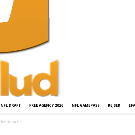
NFL DRAFT
FREE AGENCY 2026
NFL GAMEPASS
REJSER
EF
fensiv tackle