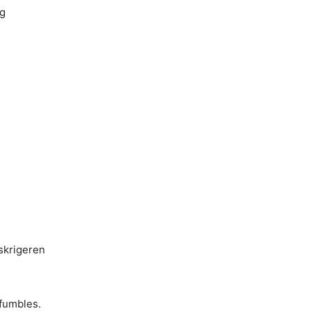
og
skrigeren
 fumbles.