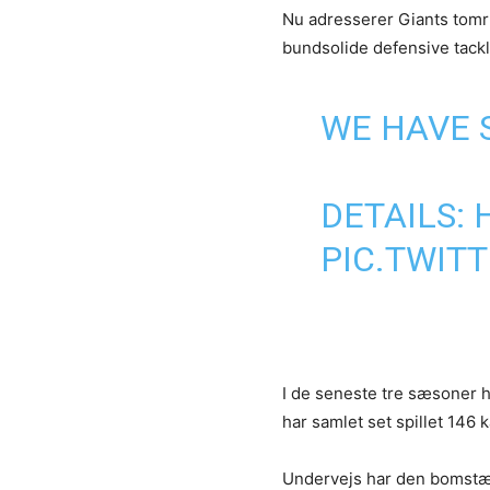
Nu adresserer Giants tomr
bundsolide defensive tackle
WE HAVE 
DETAILS:
PIC.TWIT
I de seneste tre sæsoner h
har samlet set spillet 146 
Undervejs har den bomstær