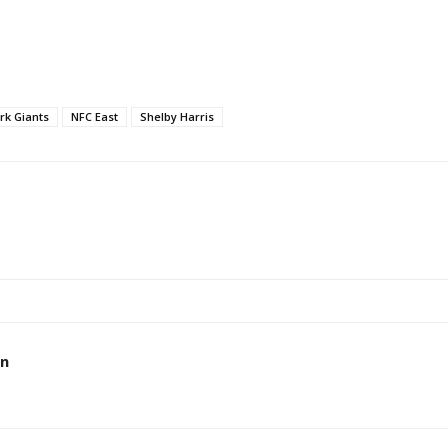
rk Giants
NFC East
Shelby Harris
en