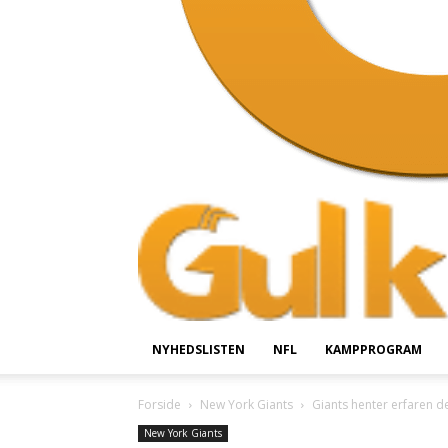
NYHEDSLISTEN
NFL
KAMPPROGRAM
Forside
New York Giants
Giants henter erfaren de
New York Giants