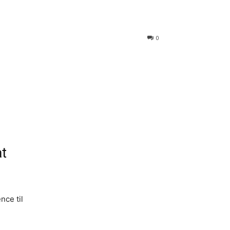
0
at
nce til