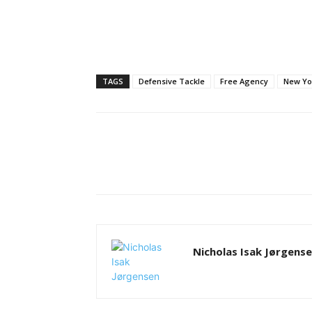
TAGS
Defensive Tackle
Free Agency
New Yo
Del
Nicholas Isak Jørgens