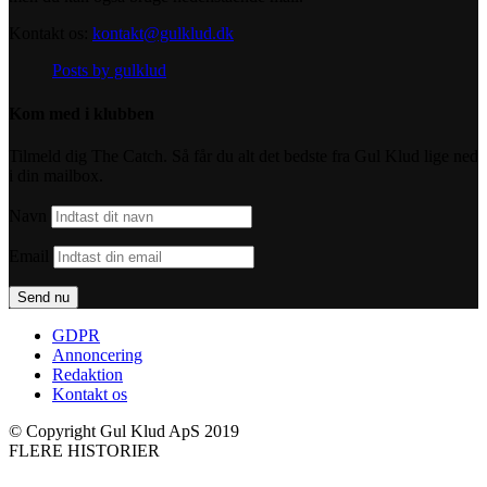
Kontakt os:
kontakt@gulklud.dk
Posts by gulklud
Kom med i klubben
Tilmeld dig The Catch. Så får du alt det bedste fra Gul Klud lige ned
i din mailbox.
Navn
Email
GDPR
Annoncering
Redaktion
Kontakt os
© Copyright Gul Klud ApS 2019
FLERE HISTORIER