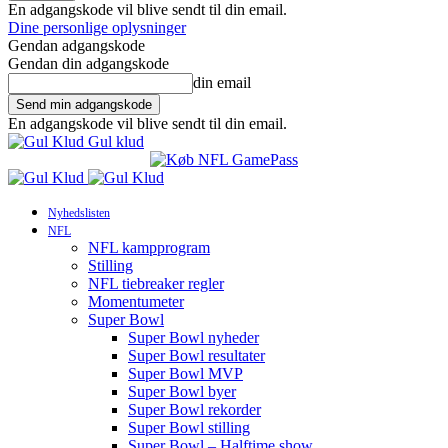
En adgangskode vil blive sendt til din email.
Dine personlige oplysninger
Gendan adgangskode
Gendan din adgangskode
din email
En adgangskode vil blive sendt til din email.
Gul klud
Nyhedslisten
NFL
NFL kampprogram
Stilling
NFL tiebreaker regler
Momentumeter
Super Bowl
Super Bowl nyheder
Super Bowl resultater
Super Bowl MVP
Super Bowl byer
Super Bowl rekorder
Super Bowl stilling
Super Bowl – Halftime show