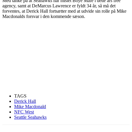
Med tanke på at Seahawks har mistet Boye Mafe i dette års free
agency, samt at DeMarcus Lawrence er fyldt 34 år, så må det
forventes, at Derick Hall fortsætter med at udvide sin rolle på Mike
Macdonalds forsvar i den kommende sæson.
TAGS
Derick Hall
Mike Macdonald
NFC West
Seattle Seahawks