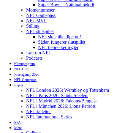
Super Bowl – Nationalmelodi
Momentumeter
NFL Gamepass
NFL MVP
Stilling
NFL slutspillet
NFL slutspillet lige nu!
Sådan fungerer slutspillet
NFL tiebreaker regler
Lær om NFL
Podcasts
Kampprogram
NFL Draft
Free agency 2026
NFL Gamepass
Rejser
NFL London 2026: Wembley og Tottenham
NFL i Paris 2026: Saints-Steelers
NFL i Madrid 2026: Falcons-Bengals
NFL i München 2026: Lions-Patriots
NFL-billetter
NFL International Series
EFA
Mere
College