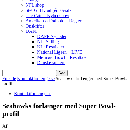
NFL shop
Støt Gul Klud på 10er.dk
The Catch: Nyhedsbrev
Amerikansk Fodbold – Regler
Opskrifter
DAFF
DAFF Nyheder
NL: Stilling
NL: Resultater
National Ligaen – LIVE
Mermaid Bowl – Resultater
Danske spillere
Forside
Kontraktforlængelse
Seahawks forlænger med Super Bowl-
profil
Kontraktforlængelse
Seahawks forlænger med Super Bowl-
profil
Af