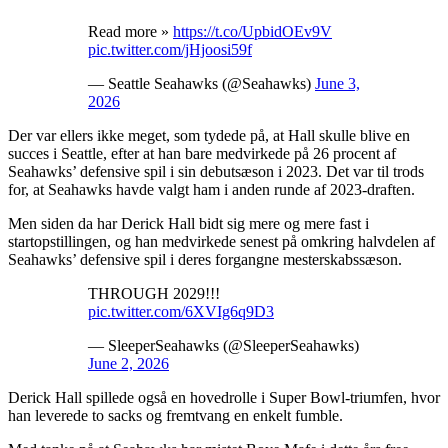
Read more »
https://t.co/UpbidOEv9V
pic.twitter.com/jHjoosi59f
— Seattle Seahawks (@Seahawks)
June 3,
2026
Der var ellers ikke meget, som tydede på, at Hall skulle blive en
succes i Seattle, efter at han bare medvirkede på 26 procent af
Seahawks’ defensive spil i sin debutsæson i 2023. Det var til trods
for, at Seahawks havde valgt ham i anden runde af 2023-draften.
Men siden da har Derick Hall bidt sig mere og mere fast i
startopstillingen, og han medvirkede senest på omkring halvdelen af
Seahawks’ defensive spil i deres forgangne mesterskabssæson.
THROUGH 2029!!!
pic.twitter.com/6XVIg6q9D3
— SleeperSeahawks (@SleeperSeahawks)
June 2, 2026
Derick Hall spillede også en hovedrolle i Super Bowl-triumfen, hvor
han leverede to sacks og fremtvang en enkelt fumble.