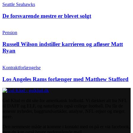
Seattle Seahawks
De forsvarende mestre er blevet solgt
Pension
Russell Wilson indstiller karrieren og afløser Matt
Ryan
Kontraktforlængelse
Los Angeles Rams forlænger med Matthew Stafford
Gul Klud er dit site for amerikansk fodbold. Vi dækker alt fra NFL
til DAFF og ELF, og naturligvis også college football. Du får de
seneste nyheder, baggrundsartikler, analyse, NFL-rejser og meget
mere.
Den nemmeste måde at komme i kontakt med os på er via facebook,
men du kan også bruge nedenstående mail.