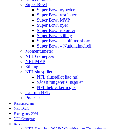
Super Bowl
Super Bowl nyheder
Super Bowl resultater
Super Bowl MVP
Super Bowl byer
Super Bowl rekorder
Super Bowl stilling
Super Bowl – Halftime show
Super Bowl – Nationalmelodi
Momentumeter
NFL Gamepass
NFL MVP
Stilling
NFL slutspillet
NFL slutspillet lige nu!
Sådan fungerer slutspillet
NFL tiebreaker regler
Lær om NFL
Podcasts
Kampprogram
NFL Draft
Free agency 2026
NFL Gamepass
Rejser
NFL London 2026: Wembley og Tottenham