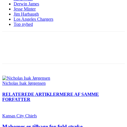
Derwin James
Jesse Minter
Jim Harbaugh
Los Angeles Chargers
Top nyhed
Nicholas Isak Jørgensen
RELATEREDE ARTIKLER
MERE AF SAMME
FORFATTER
Kansas City Chiefs
Mahomes er tilbage for fuld styrke