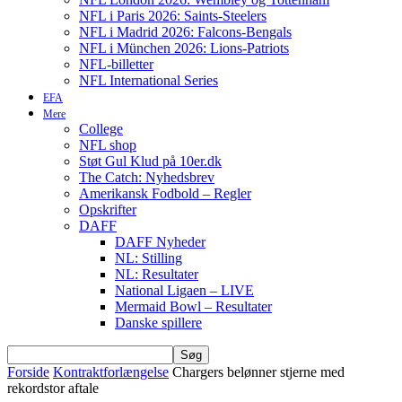
NFL i Paris 2026: Saints-Steelers
NFL i Madrid 2026: Falcons-Bengals
NFL i München 2026: Lions-Patriots
NFL-billetter
NFL International Series
EFA
Mere
College
NFL shop
Støt Gul Klud på 10er.dk
The Catch: Nyhedsbrev
Amerikansk Fodbold – Regler
Opskrifter
DAFF
DAFF Nyheder
NL: Stilling
NL: Resultater
National Ligaen – LIVE
Mermaid Bowl – Resultater
Danske spillere
Forside
Kontraktforlængelse
Chargers belønner stjerne med
rekordstor aftale