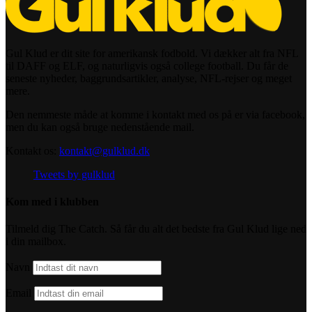
Gul Klud er dit site for amerikansk fodbold. Vi dækker alt fra NFL
til DAFF og ELF, og naturligvis også college football. Du får de
seneste nyheder, baggrundsartikler, analyse, NFL-rejser og meget
mere.
Den nemmeste måde at komme i kontakt med os på er via facebook,
men du kan også bruge nedenstående mail.
Kontakt os:
kontakt@gulklud.dk
Tweets by gulklud
Kom med i klubben
Tilmeld dig The Catch. Så får du alt det bedste fra Gul Klud lige ned
i din mailbox.
Navn
Email