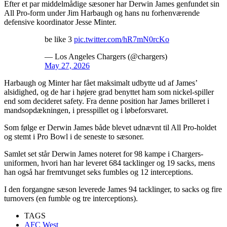
Efter et par middelmådige sæsoner har Derwin James genfundet sin
All Pro-form under Jim Harbaugh og hans nu forhenværende
defensive koordinator Jesse Minter.
be like 3
pic.twitter.com/hR7mN0rcKo
— Los Angeles Chargers (@chargers)
May 27, 2026
Harbaugh og Minter har fået maksimalt udbytte ud af James’
alsidighed, og de har i højere grad benyttet ham som nickel-spiller
end som decideret safety. Fra denne position har James brilleret i
mandsopdækningen, i presspillet og i løbeforsvaret.
Som følge er Derwin James både blevet udnævnt til All Pro-holdet
og stemt i Pro Bowl i de seneste to sæsoner.
Samlet set står Derwin James noteret for 98 kampe i Chargers-
uniformen, hvori han har leveret 684 tacklinger og 19 sacks, mens
han også har fremtvunget seks fumbles og 12 interceptions.
I den forgangne sæson leverede James 94 tacklinger, to sacks og fire
turnovers (en fumble og tre interceptions).
TAGS
AFC West