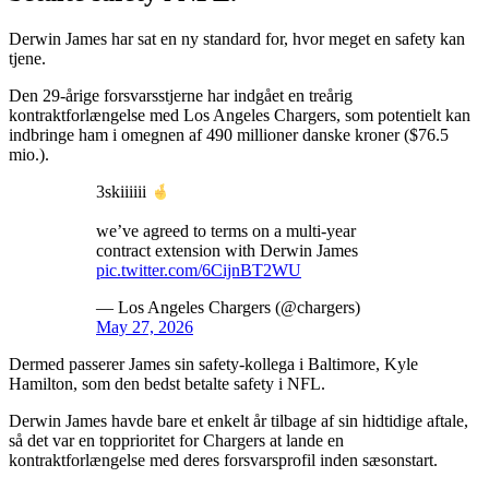
Derwin James har sat en ny standard for, hvor meget en safety kan
tjene.
Den 29-årige forsvarsstjerne har indgået en treårig
kontraktforlængelse med Los Angeles Chargers, som potentielt kan
indbringe ham i omegnen af 490 millioner danske kroner ($76.5
mio.).
3skiiiiii
we’ve agreed to terms on a multi-year
contract extension with Derwin James
pic.twitter.com/6CijnBT2WU
— Los Angeles Chargers (@chargers)
May 27, 2026
Dermed passerer James sin safety-kollega i Baltimore, Kyle
Hamilton, som den bedst betalte safety i NFL.
Derwin James havde bare et enkelt år tilbage af sin hidtidige aftale,
så det var en topprioritet for Chargers at lande en
kontraktforlængelse med deres forsvarsprofil inden sæsonstart.