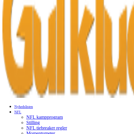
Nyhedslisten
NFL
NFL kampprogram
Stilling
NFL tiebreaker regler
Momentumeter