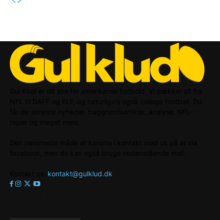
Gul Klud er dit site for amerikansk fodbold. Vi dækker alt fra
NFL til DAFF og ELF, og naturligvis også college football. Du
får de seneste nyheder, baggrundsartikler, analyse, NFL-
rejser og meget mere.
Den nemmeste måde at komme i kontakt med os på er via
facebook, men du kan også bruge nedenstående mail.
Kontakt os:
kontakt@gulklud.dk
Tweets by gulklud