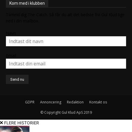
Kom med i klubben
Tilmeld dig The Catch. Så får du alt det bedste fra Gul Klud lige
ned i din mailbox.
Navn
Email
GDPR
Annoncering
Redaktion
Kontakt os
© Copyright Gul Klud ApS 2019
FLERE HISTORIER