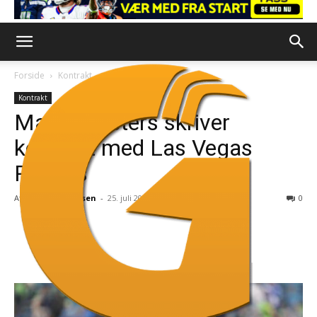
Forside
Kontrakt
Kontrakt
Marcus Peters skriver
kontrakt med Las Vegas
Raiders
Af
Nichlas Mohrsen
-
25. juli 2023
0