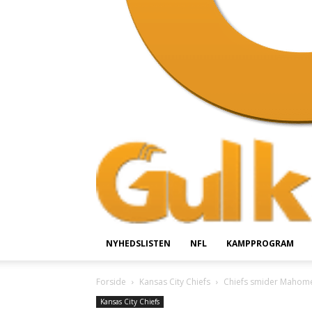
NYHEDSLISTEN
NFL
KAMPPROGRAM
Forside
Kansas City Chiefs
Chiefs smider Mahome
Kansas City Chiefs