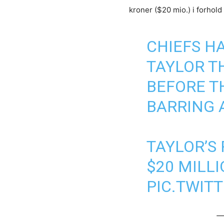
kroner ($20 mio.) i forhold t
CHIEFS H
TAYLOR T
BEFORE T
BARRING 
TAYLOR’S 
$20 MILLI
PIC.TWIT
—