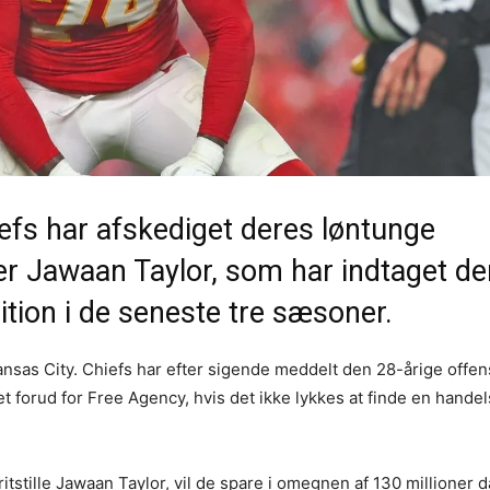
efs har afskediget deres løntunge
er Jawaan Taylor, som har indtaget de
ition i de seneste tre sæsoner.
Kansas City. Chiefs har efter sigende meddelt den 28-årige offen
illet forud for Free Agency, hvis det ikke lykkes at finde en hande
itstille Jawaan Taylor, vil de spare i omegnen af 130 millioner 