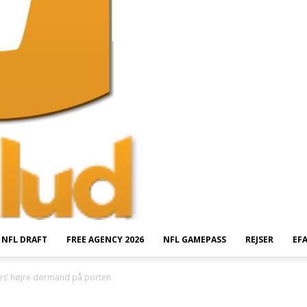
NFL DRAFT
FREE AGENCY 2026
NFL GAMEPASS
REJSER
EF
s’ højre dørmand på porten