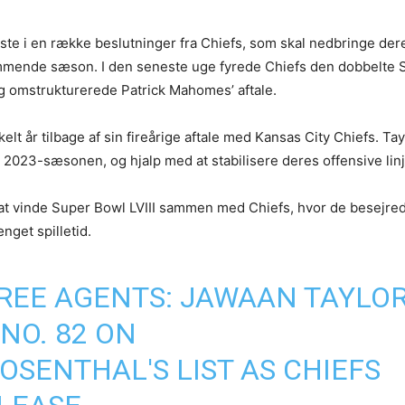
te i en række beslutninger fra Chiefs, som skal nedbringe der
mmende sæson. I den seneste uge fyrede Chiefs den dobbelte 
 omstrukturerede Patrick Mahomes’ aftale.
lt år tilbage af sin fireårige aftale med Kansas City Chiefs. Tay
or 2023-sæsonen, og hjalp med at stabilisere deres offensive linj
l at vinde Super Bowl LVIII sammen med Chiefs, hvor de besejre
nget spilletid.
FREE AGENTS: JAWAAN TAYLO
NO. 82 ON
OSENTHAL
'S LIST AS CHIEFS