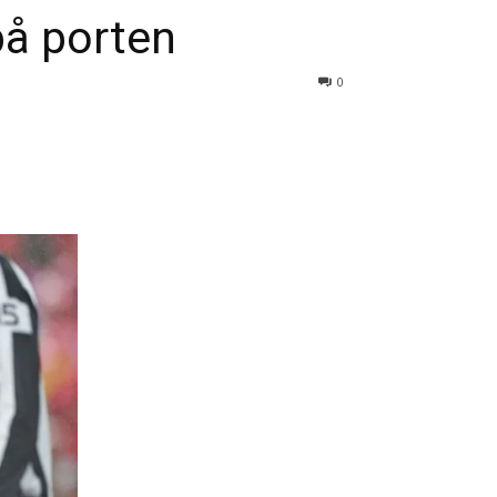
å porten
0