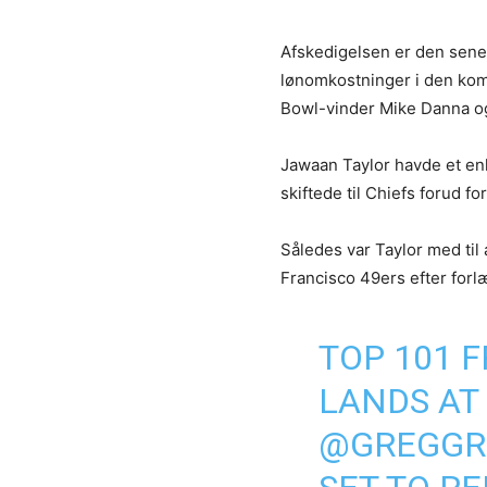
Afskedigelsen er den senes
lønomkostninger i den ko
Bowl-vinder Mike Danna og
Jawaan Taylor havde et enke
skiftede til Chiefs forud f
Således var Taylor med ti
Francisco 49ers efter forlæ
TOP 101 
LANDS AT 
@GREGGR