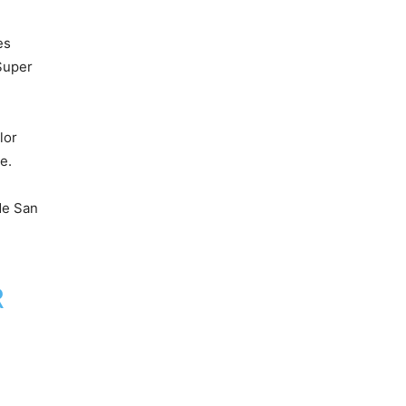
es
Super
lor
e.
de San
R