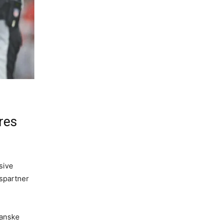
res
sive
lspartner
danske