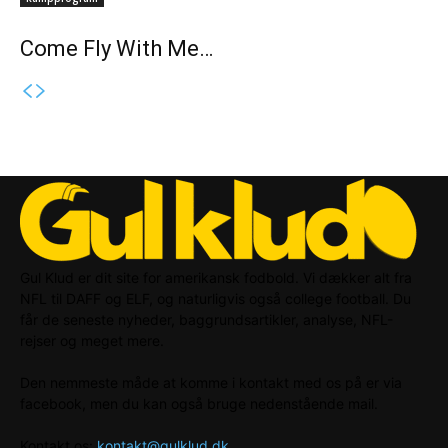
Come Fly With Me…
Gul Klud er dit site for amerikansk fodbold. Vi dækker alt fra
NFL til DAFF og ELF, og naturligvis også college football. Du
får de seneste nyheder, baggrundsartikler, analyse, NFL-
rejser og meget mere.
Den nemmeste måde at komme i kontakt med os på er via
facebook, men du kan også bruge nedenstående mail.
Kontakt os:
kontakt@gulklud.dk