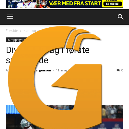
Forside
kampprogram
kampprogram
Divisionsbrag i første
spillerunde
Af
Nicholas Isak Jørgensen
-
11. maj 2026
0