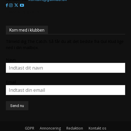
Tweets by gulklud
Kom med i klubben
Tilmeld dig The Catch. Så får du alt det bedste fra Gul Klud lige
ned i din mailbox.
Navn
Email
GDPR
Annoncering
Redaktion
Kontakt os