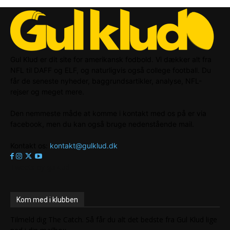
Gul Klud er dit site for amerikansk fodbold. Vi dækker alt fra
NFL til DAFF og ELF, og naturligvis også college football. Du
får de seneste nyheder, baggrundsartikler, analyse, NFL-
rejser og meget mere.
Den nemmeste måde at komme i kontakt med os på er via
facebook, men du kan også bruge nedenstående mail.
Kontakt os:
kontakt@gulklud.dk
Tweets by gulklud
Kom med i klubben
Tilmeld dig The Catch. Så får du alt det bedste fra Gul Klud lige