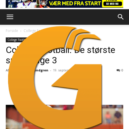
Forside
College Football
College Football
College Football: De største
spil fra uge 3
Af
Kasper Løwe Lundgren
-
19. september 2024
0