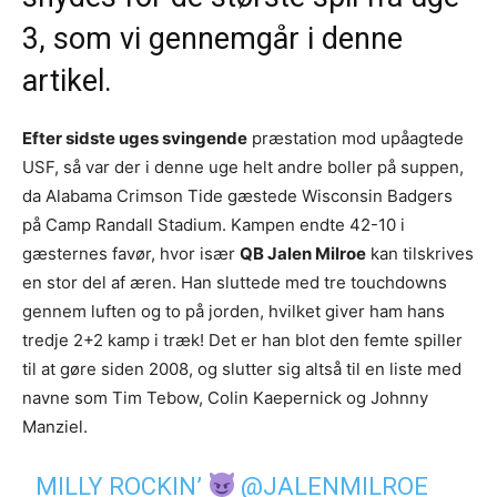
3, som vi gennemgår i denne
artikel.
Efter sidste uges svingende
præstation mod upåagtede
USF, så var der i denne uge helt andre boller på suppen,
da Alabama Crimson Tide gæstede Wisconsin Badgers
på Camp Randall Stadium. Kampen endte 42-10 i
gæsternes favør, hvor især
QB Jalen Milroe
kan tilskrives
en stor del af æren. Han sluttede med tre touchdowns
gennem luften og to på jorden, hvilket giver ham hans
tredje 2+2 kamp i træk! Det er han blot den femte spiller
til at gøre siden 2008, og slutter sig altså til en liste med
navne som Tim Tebow, Colin Kaepernick og Johnny
Manziel.
MILLY ROCKIN’
@JALENMILROE