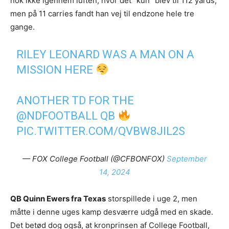
nok ikke igennem luften, hvor det “kun” blev til 112 yards,
men på 11 carries fandt han vej til endzone hele tre
gange.
RILEY LEONARD WAS A MAN ON A
MISSION HERE
ANOTHER TD FOR THE
@NDFOOTBALL
QB
PIC.TWITTER.COM/QVBW8JIL2S
— FOX College Football (@CFBONFOX)
September
14, 2024
QB Quinn Ewers fra Texas
storspillede i uge 2, men
måtte i denne uges kamp desværre udgå med en skade.
Det betød dog også, at kronprinsen af College Football,