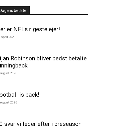
Dagens bedste
er er NFLs rigeste ejer!
. april 2021
ijan Robinson bliver bedst betalte
unningback
 august 2026
ootball is back!
 august 2026
0 svar vi leder efter i preseason