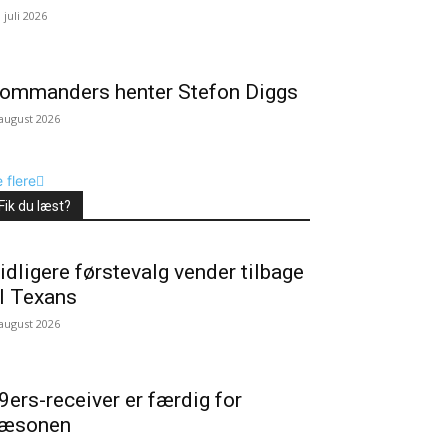
. juli 2026
ommanders henter Stefon Diggs
 august 2026
 flere
Fik du læst?
idligere førstevalg vender tilbage
il Texans
 august 2026
9ers-receiver er færdig for
æsonen