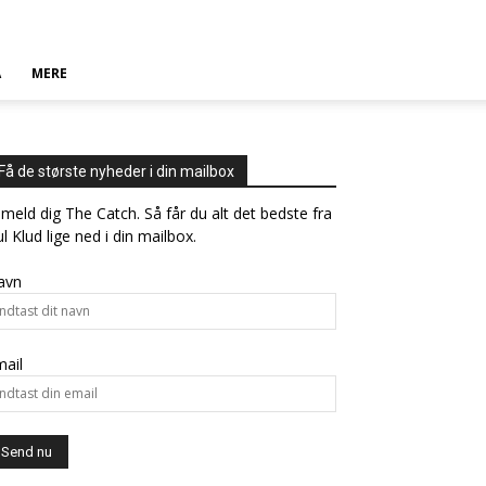
A
MERE
Få de største nyheder i din mailbox
lmeld dig The Catch. Så får du alt det bedste fra
l Klud lige ned i din mailbox.
avn
ail