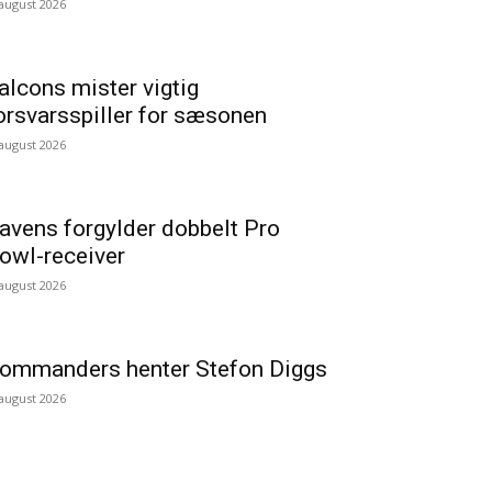
 august 2026
alcons mister vigtig
orsvarsspiller for sæsonen
 august 2026
avens forgylder dobbelt Pro
owl-receiver
 august 2026
ommanders henter Stefon Diggs
 august 2026