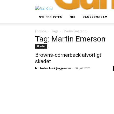
NYHEDSLISTEN
NFL
KAMPPROGRAM
Forside
Tags
Martin Emerson
Tag: Martin Emerson
Skader
Browns-cornerback alvorligt
skadet
Nicholas Isak Jørgensen
-
30. juli 2025