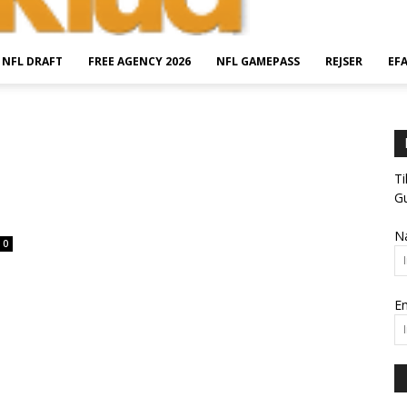
NFL DRAFT
FREE AGENCY 2026
NFL GAMEPASS
REJSER
EF
Ti
Gu
N
0
Em