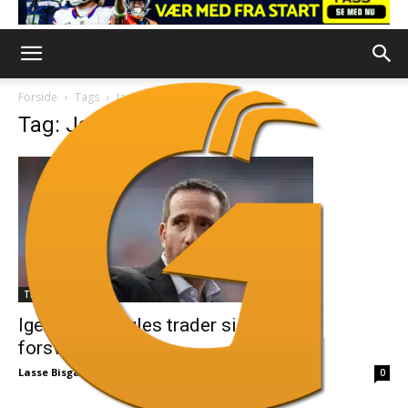
Forside
Tags
Jaelen Phillips
Tag: Jaelen Phillips
Trades
Igen, igen: Eagles trader sig til ny
forsvarsprofil
Lasse Bisgaard Jensen
-
3. november 2025
0