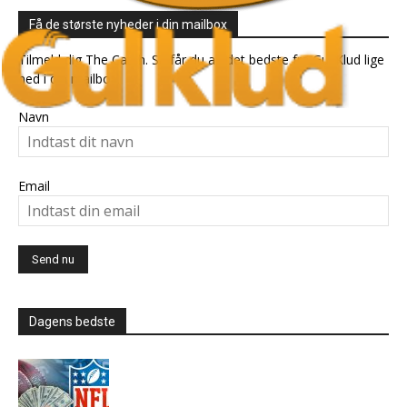
Få de største nyheder i din mailbox
Tilmeld dig The Catch. Så får du alt det bedste fra Gul Klud lige
ned i din mailbox.
Navn
Email
Dagens bedste