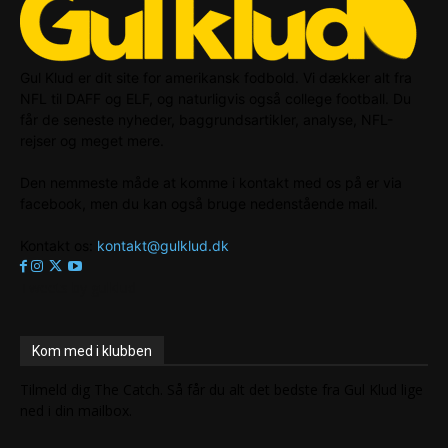
Gul Klud er dit site for amerikansk fodbold. Vi dækker alt fra
NFL til DAFF og ELF, og naturligvis også college football. Du
får de seneste nyheder, baggrundsartikler, analyse, NFL-
rejser og meget mere.
Den nemmeste måde at komme i kontakt med os på er via
facebook, men du kan også bruge nedenstående mail.
Kontakt os:
kontakt@gulklud.dk
Tweets by gulklud
Kom med i klubben
Tilmeld dig The Catch. Så får du alt det bedste fra Gul Klud lige
ned i din mailbox.